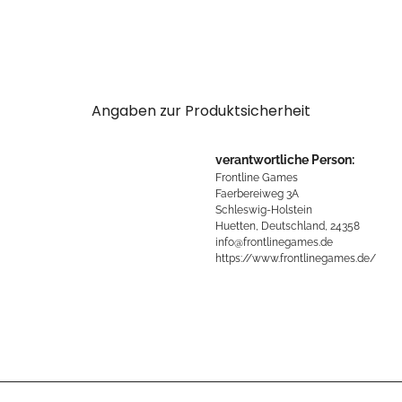
Angaben zur Produktsicherheit
verantwortliche Person:
Frontline Games
Faerbereiweg 3A
Schleswig-Holstein
Huetten, Deutschland, 24358
info@frontlinegames.de
https://www.frontlinegames.de/