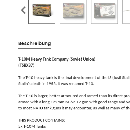
Beschreibung
T-10M Heavy Tank Company (Soviet Union)
(TSBX37)
The T-10 heavy tank is the final development of the IS (Iosif Stal
Stalin’s death in 1953, it was renamed T-10.
The T-10 is larger, better armoured and armed than its direct pre
armed with a long 122mm M-62-T2 gun with good range and very 
to most NATO tank guns it may encounter, as well as many of thei
THIS PRODUCT CONTAINS:
5x T-10M Tanks