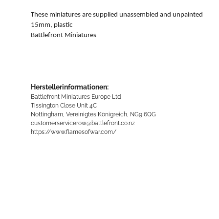
These miniatures are supplied unassembled and unpainted
15mm, plastic
Battlefront Miniatures
Herstellerinformationen:
Battlefront Miniatures Europe Ltd
Tissington Close Unit 4C
Nottingham, Vereinigtes Königreich, NG9 6QG
customerservicerow@battlefront.co.nz
https://www.flamesofwar.com/