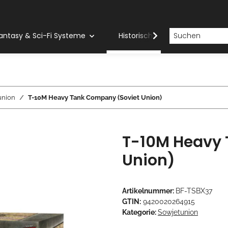
antasy & Sci-Fi Systeme
Historische Systeme
H
union
T-10M Heavy Tank Company (Soviet Union)
T-10M Heavy 
Union)
Artikelnummer:
BF-TSBX37
GTIN:
9420020264915
Kategorie:
Sowjetunion