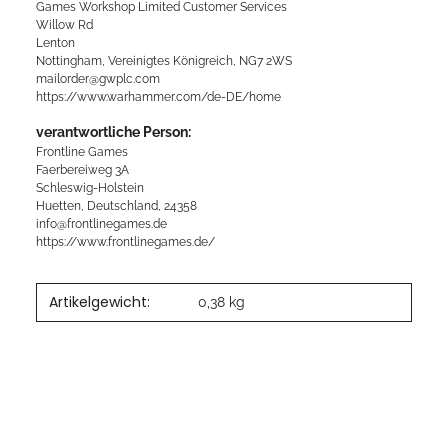
Games Workshop Limited Customer Services
Willow Rd
Lenton
Nottingham, Vereinigtes Königreich, NG7 2WS
mailorder@gwplc.com
https://www.warhammer.com/de-DE/home
verantwortliche Person:
Frontline Games
Faerbereiweg 3A
Schleswig-Holstein
Huetten, Deutschland, 24358
info@frontlinegames.de
https://www.frontlinegames.de/
Artikelgewicht:
0,38
kg