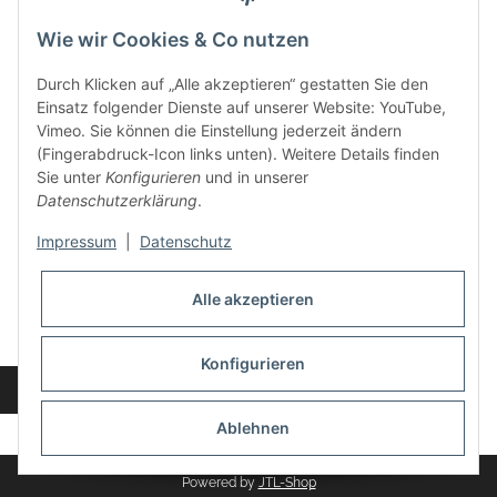
Wie wir Cookies & Co nutzen
Kontakt und Ladengeschäft
Durch Klicken auf „Alle akzeptieren“ gestatten Sie den
Neben dem Onlineshop haben wir ein Ladengeschäft in Hütten:
Einsatz folgender Dienste auf unserer Website: YouTube,
Vimeo. Sie können die Einstellung jederzeit ändern
Frontline Games
(Fingerabdruck-Icon links unten). Weitere Details finden
Färbereiweg 3A
Sie unter
Konfigurieren
und in unserer
24358 Hütten
Datenschutzerklärung
.
Tel: 04353-991314
Impressum
|
Datenschutz
Öffnungszeiten:
Mo - Fr: 10.00 - 16.00
Alle akzeptieren
Oder mit Terminvereinbarung
E-Mail:
info@frontlinegames.de
Konfigurieren
Widerrufsbutton
* Alle Preise inkl. gesetzlicher USt., zzgl.
Versand
Ablehnen
Powered by
JTL-Shop