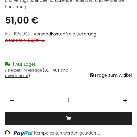
und verfügt über beeindruckende Feuerkraft und verstärkte
Panzerung
51,00 €
inkl. 19% USt. ,
Versandkostenfreie Lieferung
Alter Preis: 60,00 €
1 Auf Lager
Lieferzeit:
1 Werktage
(DE - Ausland
Frage zum Artikel
abweichend)
ading...
Komponenten werden geladen ...