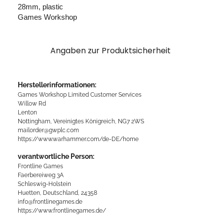
28mm, plastic
Games Workshop
Angaben zur Produktsicherheit
Herstellerinformationen:
Games Workshop Limited Customer Services
Willow Rd
Lenton
Nottingham, Vereinigtes Königreich, NG7 2WS
mailorder@gwplc.com
https://www.warhammer.com/de-DE/home
verantwortliche Person:
Frontline Games
Faerbereiweg 3A
Schleswig-Holstein
Huetten, Deutschland, 24358
info@frontlinegames.de
https://www.frontlinegames.de/