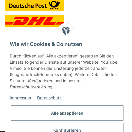
Wie wir Cookies & Co nutzen
Kontakt und Ladengeschäft
Durch Klicken auf „Alle akzeptieren“ gestatten Sie den
Neben dem Onlineshop haben wir ein Ladengeschäft in Hütten:
Einsatz folgender Dienste auf unserer Website: YouTube,
Vimeo. Sie können die Einstellung jederzeit ändern
Frontline Games
(Fingerabdruck-Icon links unten). Weitere Details finden
Färbereiweg 3A
Sie unter
Konfigurieren
und in unserer
24358 Hütten
Datenschutzerklärung
.
Tel: 04353-991314
Impressum
|
Datenschutz
Öffnungszeiten:
Mo - Fr: 10.00 - 16.00
Alle akzeptieren
Oder mit Terminvereinbarung
E-Mail:
info@frontlinegames.de
Konfigurieren