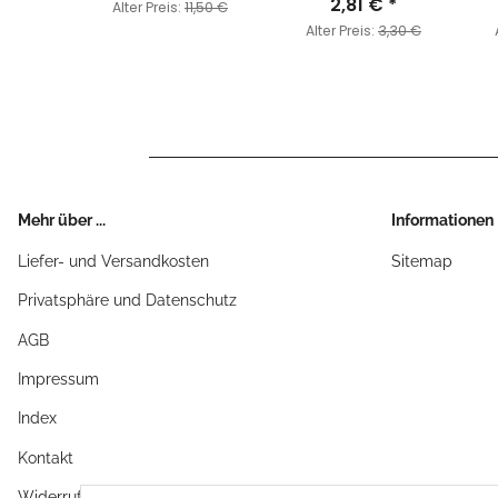
2,81 €
*
,50 €
Alter Preis:
11,50 €
Alter Preis:
3,30 €
Mehr über ...
Informationen
Liefer- und Versandkosten
Sitemap
Privatsphäre und Datenschutz
AGB
Impressum
Index
Kontakt
Widerrufsrecht