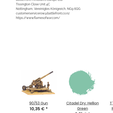
Tissington Close Unit 4C
Nottingham, Vereinigtes Königreich, NG9 6QG
customerservicerow@battlefront.co.nz
https://www.flamesofwar.com/
MGMC
90/53 Gun
Citadel Dry: Hellion
T
€
*
10,35 €
*
Green