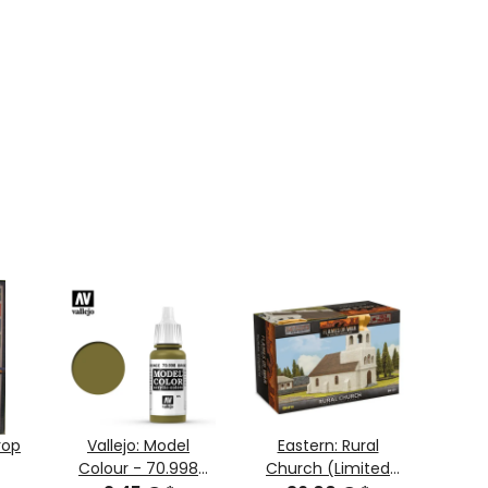
rop
Vallejo: Model
Eastern: Rural
India
Colour - 70.998
Church (Limited