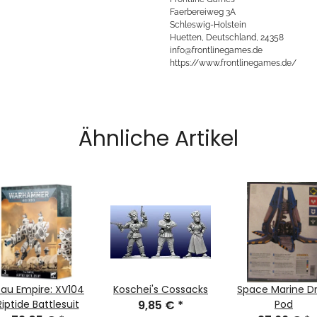
Faerbereiweg 3A
Schleswig-Holstein
Huetten, Deutschland, 24358
info@frontlinegames.de
https://www.frontlinegames.de/
Ähnliche Artikel
`au Empire: XV104
Koschei's Cossacks
Space Marine D
Riptide Battlesuit
9,85 €
*
Pod