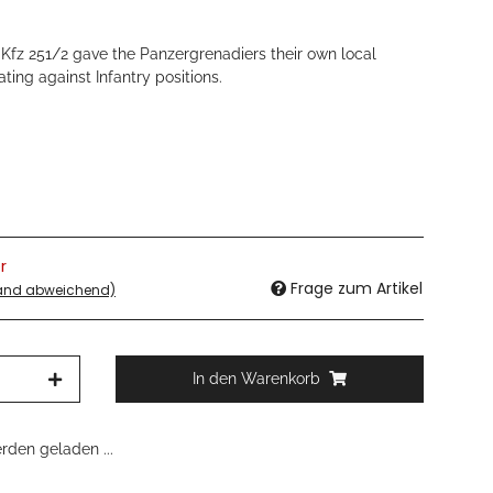
fz 251/2 gave the Panzergrenadiers their own local
ating against Infantry positions.
r
Frage zum Artikel
land abweichend)
In den Warenkorb
den geladen ...