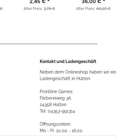
Bronze (MC175)
2,45 €
*
36,00 €
Edition)
*
 €
Alter Preis:
2,75 €
Alter Preis:
40,00 €
Alte
Kontakt und Ladengeschäft
Neben dem Onlineshop haben wir ein
Ladengeschäft in Hütten:
Frontline Games
Färbereiweg 3A
24358 Hütten
Tel: 04353-991314
Öffnungszeiten:
Mo - Fr: 10.00 - 16.00
Oder mit Terminvereinbarung