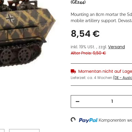
(GE244)
Mounting an 8cm mortar the SdK
mobile artillery support. Devast
8,54 €
inkl. 19% USt. , zzgl.
Versand
Alter Preis: 9,50 €
Momentan nicht auf Lage
Lieferzeit:
ca. 4 Wochen
(DE - Aus
Loading...
Komponenten wer