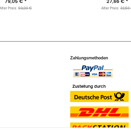
79,05 €
*
27,66 €
*
Alter Preis:
93,00 €
Alter Preis:
32,50
Zahlungsmethoden