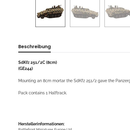
Beschreibung
SdKfz 251/2C (8cm)
(GE244)
Mounting an 8cm mortar the SdKfz 251/2 gave the Panzergren
Pack contains 1 Halftrack.
Herstellerinformationen:
Battlefront Miniatures Europe Ltd