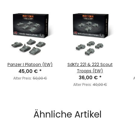
Panzer I Platoon (EW)
SdKfz 221 & 222 Scout
45,00 €
*
Troops (EW)
36,00 €
*
Alter Preis:
50,00 €
A
Alter Preis:
40,00 €
Ähnliche Artikel