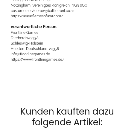
Nottingham, Vereinigtes Königreich, NG9 6QG
customerservicerow@battlefront.co.nz
https://www.flamesofwar.com/
verantwortliche Person:
Frontline Games
Faerbereiweg 3A
Schleswig-Holstein
Huetten, Deutschland, 24358
info@frontlinegames.de
https://www.frontlinegames.de/
Kunden kauften dazu
folgende Artikel: