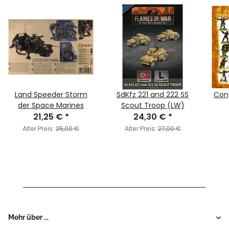
Land Speeder Storm
SdKfz 221 and 222 SS
Cong
der Space Marines
Scout Troop (LW)
21,25 €
*
24,30 €
*
Alter Preis:
25,00 €
Alter Preis:
27,00 €
Mehr über ...