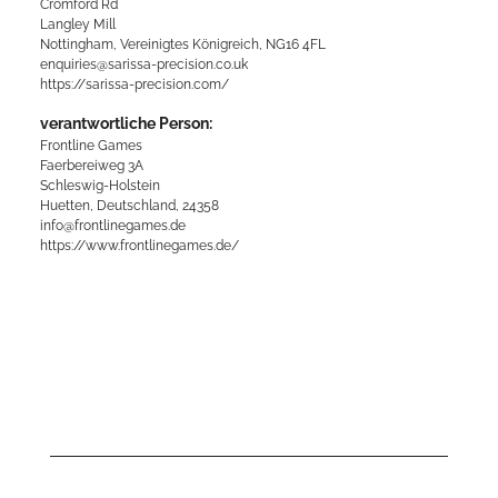
Cromford Rd
Langley Mill
Nottingham, Vereinigtes Königreich, NG16 4FL
enquiries@sarissa-precision.co.uk
https://sarissa-precision.com/
verantwortliche Person:
Frontline Games
Faerbereiweg 3A
Schleswig-Holstein
Huetten, Deutschland, 24358
info@frontlinegames.de
https://www.frontlinegames.de/