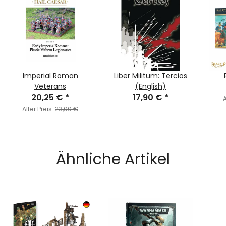
Imperial Roman
Liber Militum: Tercios
Veterans
(English)
20,25 €
*
17,90 €
*
A
Alter Preis:
23,00 €
Ähnliche Artikel