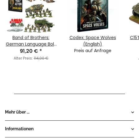
Band of Brothers:
Codex: Space Wolves
C15
German Language Bolt
(English)
Action - Third Edition
91,20 €
*
Preis auf Anfrage
Starter Set (Deutsch)
Alter Preis:
114,00 €
Mehr über ...
Informationen