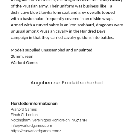
Alongside the cuirassiers, the dragoons were the heavy cavalry
of the Prussian army. Their uniform was business-like – a
distinctive blue Litewka long coat and grey overalls topped
with a basic shako, frequently covered in an oilskin wrap.
Armed with a curved sabre in an iron scabbard, dragoons were
unusual among Prussian cavalry in the Hundred Days
campaign in that they carried cavalry guidons into battles.
Models supplied unassembled and unpainted
28mm, resin
Warlord Games
Angaben zur Produktsicherheit
Herstellerinformationen:
Warlord Games
Finch Cl, Lenton
Nottingham, Vereinigtes Königreich, NG7 2NN
info@warlordgames.com
https://eu.warlordgames.com/