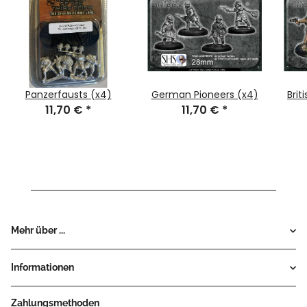
Panzerfausts (x4)
German Pioneers (x4)
Bri
11,70 €
*
11,70 €
*
Mehr über ...
Informationen
Zahlungsmethoden