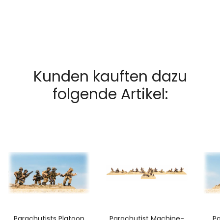
Kunden kauften dazu
folgende Artikel:
Parachutists Platoon
Parachutist Machine-
Pa