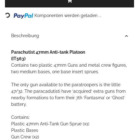
Loading...
Komponenten werden geladen ...
Beschreibung
Parachutist 47mm Anti-tank Platoon
(IT563)
Contains two plastic 47mm Guns and metal crew figures,
two medium bases, one base insert sprues.
The only gun available to the paratroopers is the little
47/32. The paracadutisti have ‘acquired’ extra guns from
nearby formations to form their 7th ‘Fantasma’ or ‘Ghost’
battery.
Contains:
Plastic 47mm Anti-Tank Gun Sprue (x1)
Plastic Bases
Gun Crew (x2)