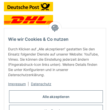
Wie wir Cookies & Co nutzen
Kontakt und Ladengeschäft
Durch Klicken auf „Alle akzeptieren“ gestatten Sie den
Neben dem Onlineshop haben wir ein Ladengeschäft in Hütten:
Einsatz folgender Dienste auf unserer Website: YouTube,
Vimeo. Sie können die Einstellung jederzeit ändern
Frontline Games
(Fingerabdruck-Icon links unten). Weitere Details finden
Färbereiweg 3A
Sie unter
Konfigurieren
und in unserer
24358 Hütten
Datenschutzerklärung
.
Tel: 04353-991314
Impressum
|
Datenschutz
Öffnungszeiten:
Mo - Fr: 10.00 - 16.00
Alle akzeptieren
Oder mit Terminvereinbarung
E-Mail:
info@frontlinegames.de