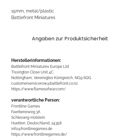
15mm, metal/plastic
Battlefront Miniatures
Angaben zur Produktsicherheit
Herstellerinformationen:
Battlefront Miniatures Europe Ltd
Tissington Close Unit 4C
Nottingham, Vereinigtes Königreich, NG9 6QG
customerservicerow@battlefront.co.nz
https://www.flamesofwar.com/
verantwortliche Person:
Frontline Games
Faerbereiweg 3A
Schleswig-Holstein
Huetten, Deutschland, 24358
info@frontlinegames.de
https://www.frontlinegames.de/