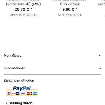
(Paracadutisti) (MW)
Gun Platoon
Plat
20,70 €
*
(Paracadutisti) (MW)
9,90 €
*
Alter Preis:
23,00 €
Alter Preis:
11,00 €
Mehr über ...
Informationen
Zahlungsmethoden