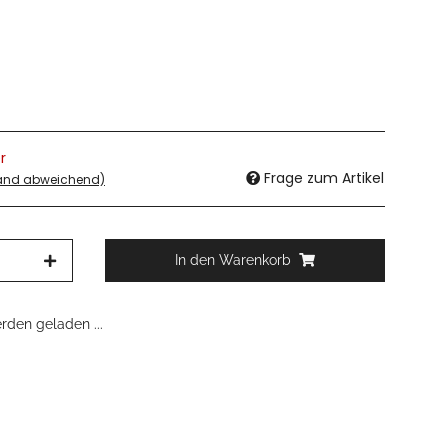
r
Frage zum Artikel
land abweichend)
In den Warenkorb
den geladen ...