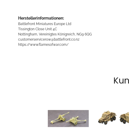
Herstellerinformationen:
Battlefront Miniatures Europe Ltd
Tissington Close Unit 4C
Nottingham, Vereinigtes Königreich, NG9 6QG
customerservicerow@battlefront.co.nz
https://www.flamesofwar.com/
Kun