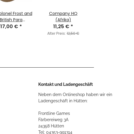
Colonel Frost and
Company HQ
British Para
(Afrika)
manders (LW)
17,00 €
*
11,25 €
*
Alter Preis:
12,50 €
Kontakt und Ladengeschäft
Neben dem Onlineshop haben wir ein
Ladengeschäft in Hütten:
Frontline Games
Färbereiweg 3A
24358 Hütten
Tel: 04353-991314