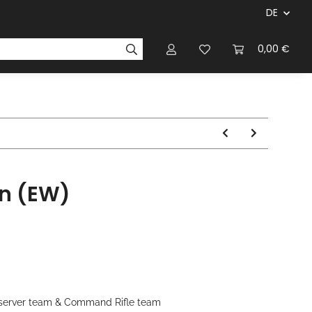
DE
ersteller & Firmen
Regelbücher
Magazinen & Li
0,00 €
on (EW)
Observer team & Command Rifle team