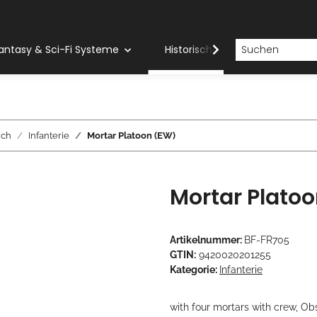
antasy & Sci-Fi Systeme
Historische Systeme
H
ich
Infanterie
Mortar Platoon (EW)
Mortar Plato
Artikelnummer:
BF-FR705
GTIN:
9420020201255
Kategorie:
Infanterie
with four mortars with crew, 