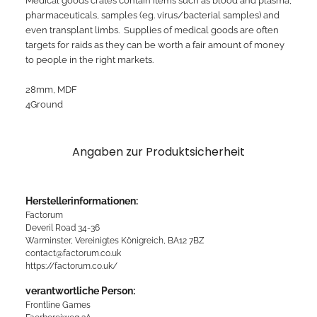
Medical goods crates contain items such as blood and plasma,
pharmaceuticals, samples (eg. virus/bacterial samples) and
even transplant limbs.
Supplies of medical goods are often
targets for raids as they can be worth a fair amount of money
to people in the right markets.
28mm, MDF
4Ground
Angaben zur Produktsicherheit
Herstellerinformationen:
Factorum
Deveril Road 34-36
Warminster, Vereinigtes Königreich, BA12 7BZ
contact@factorum.co.uk
https://factorum.co.uk/
verantwortliche Person:
Frontline Games