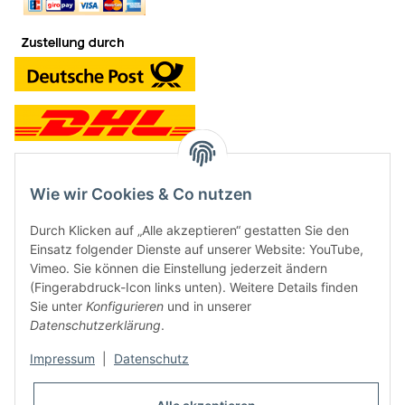
Wie wir Cookies & Co nutzen
Kontakt und Ladengeschäft
Durch Klicken auf „Alle akzeptieren“ gestatten Sie den
Neben dem Onlineshop haben wir ein Ladengeschäft in Hütten:
Einsatz folgender Dienste auf unserer Website: YouTube,
Vimeo. Sie können die Einstellung jederzeit ändern
Frontline Games
(Fingerabdruck-Icon links unten). Weitere Details finden
Färbereiweg 3A
Sie unter
Konfigurieren
und in unserer
24358 Hütten
Datenschutzerklärung
.
Tel: 04353-991314
Impressum
|
Datenschutz
Öffnungszeiten:
Mo - Fr: 10.00 - 16.00