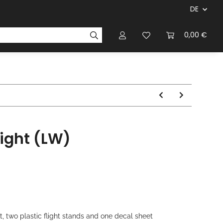
DE
ersteller & Firmen
Regelbücher
Magazinen & Li
0,00 €
light (LW)
t, two plastic flight stands and one decal sheet