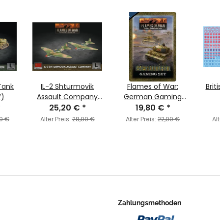
Tank
IL-2 Shturmovik
Flames of War:
Brit
W)
Assault Company
German Gaming
*
25,20 €
(LW)
*
19,80 €
Set
*
0 €
Alter Preis:
28,00 €
Alter Preis:
22,00 €
Alt
Zahlungsmethoden