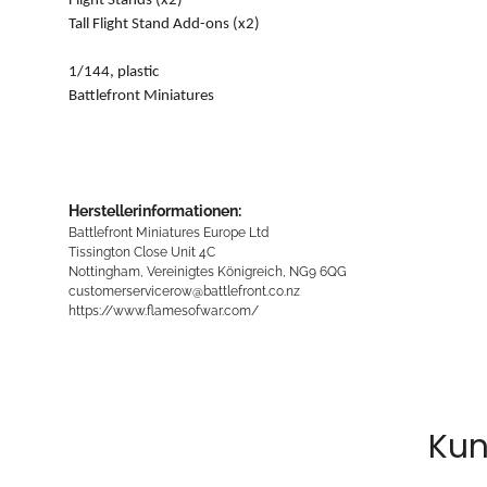
Flight Stands (x2)
Tall Flight Stand Add-ons (x2)
1/144, plastic
Battlefront Miniatures
Herstellerinformationen:
Battlefront Miniatures Europe Ltd
Tissington Close Unit 4C
Nottingham, Vereinigtes Königreich, NG9 6QG
customerservicerow@battlefront.co.nz
https://www.flamesofwar.com/
Kun