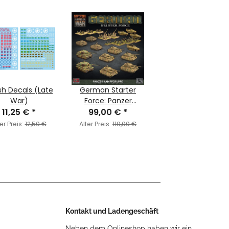
ish Decals (Late
German Starter
War)
Force: Panzer
11,25 €
*
Kampgruppe Army
99,00 €
*
Deal (LW)
er Preis:
12,50 €
Alter Preis:
110,00 €
Kontakt und Ladengeschäft
Neben dem Onlineshop haben wir ein