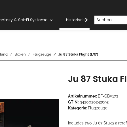
antasy & Sci-Fi Systeme
Historische Systeme
H
land
Boxen
Flugzeuge
Ju 87 Stuka Flight (LW)
Ju 87 Stuka F
Artikelnummer:
BF-GBX173
GTIN:
9420020242692
Kategorie:
Flugzeuge
includes two Ju 87 Stuka aircraf