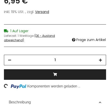
6,95 €
inkl. 19% USt. , zzgl.
Versand
1 Auf Lager
Lieferzeit:
1 Werktage
(DE - Ausland
Frage zum Artikel
abweichend)
ading...
Komponenten werden geladen ...
Beschreibung