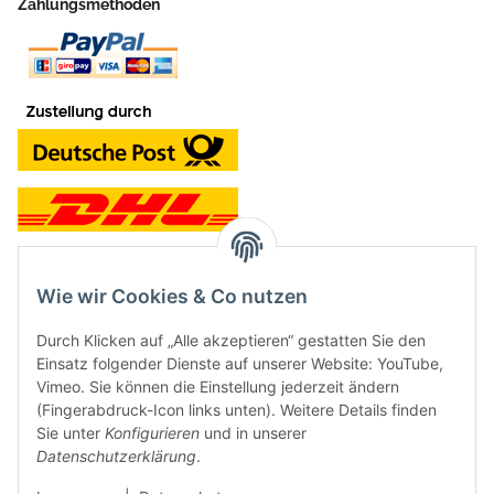
Zahlungsmethoden
Wie wir Cookies & Co nutzen
Kontakt und Ladengeschäft
Durch Klicken auf „Alle akzeptieren“ gestatten Sie den
Neben dem Onlineshop haben wir ein Ladengeschäft in Hütten:
Einsatz folgender Dienste auf unserer Website: YouTube,
Vimeo. Sie können die Einstellung jederzeit ändern
Frontline Games
(Fingerabdruck-Icon links unten). Weitere Details finden
Färbereiweg 3A
Sie unter
Konfigurieren
und in unserer
24358 Hütten
Datenschutzerklärung
.
Tel: 04353-991314