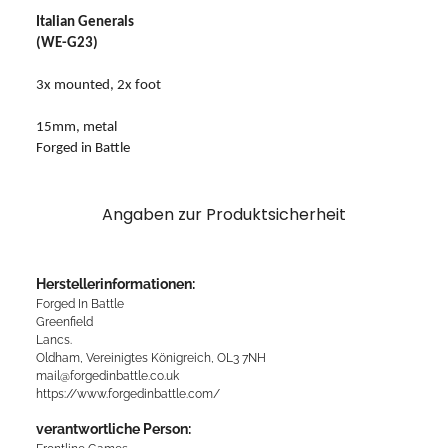
Italian Generals
(WE-G23)
3x mounted, 2x foot
15mm, metal
Forged in Battle
Angaben zur Produktsicherheit
Herstellerinformationen:
Forged In Battle
Greenfield
Lancs.
Oldham, Vereinigtes Königreich, OL3 7NH
mail@forgedinbattle.co.uk
https://www.forgedinbattle.com/
verantwortliche Person: