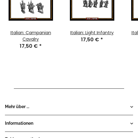
Italian: Campanian
Italian: Light Infantry
Ita
Cavalry
17,50 €
*
17,50 €
*
Mehr über ...
Informationen