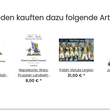
den kauften dazu folgende Arti
Napoleonic Wars:
Polish Vistula Legion
J
tish
Prussian Landwehr
31,00 €
*
cers
Command 1789-
8,00 €
*
)
1815