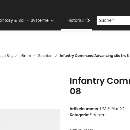
antasy & Sci-Fi Systeme
Historische Systeme
H
05-1815
28mm
Spanien
Infantry Command Advancing 1808-08
Infantry Co
08
Artikelnummer:
PM-SPA1(DO)
Kategorie:
Spanien