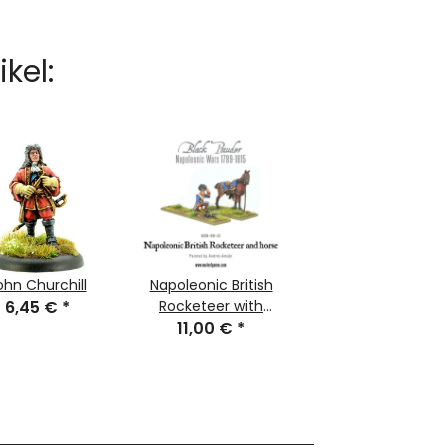
kel:
ohn Churchill
Napoleonic British
6,45 €
*
Rocketeer with
11,00 €
Horse
*