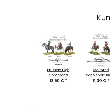
Kun
Prussian High
Mounted
Command
Napoleonic Bri
13,50 €
*
Infantry Offi
11,00 €
*
(Waterloo