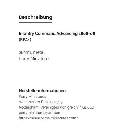
Beschreibung
Infantry Command Advancing 1808-08
(SPA1)
28mm, metal
Perry Miniatures
Herstellerinformationen:
Perry Miniatures
Westminster Buildings 7-9
Nottingham, Vereinigtes Königreich, NG1 6LG
perryminiatures@aol.com
https://www.perry-miniatures.com/