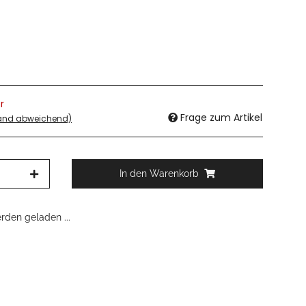
r
Frage zum Artikel
land abweichend)
In den Warenkorb
den geladen ...