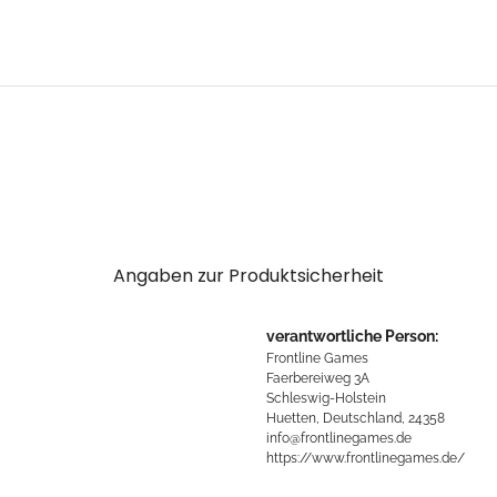
Angaben zur Produktsicherheit
verantwortliche Person:
Frontline Games
Faerbereiweg 3A
Schleswig-Holstein
Huetten, Deutschland, 24358
info@frontlinegames.de
https://www.frontlinegames.de/