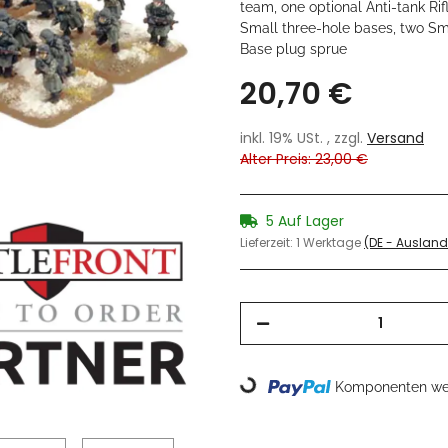
team, one optional Anti-tank Ri
Small three-hole bases, two Sm
Base plug sprue
20,70 €
inkl. 19% USt. , zzgl.
Versand
Alter Preis: 23,00 €
5 Auf Lager
Lieferzeit:
1 Werktage
(DE - Auslan
Loading...
Komponenten wer