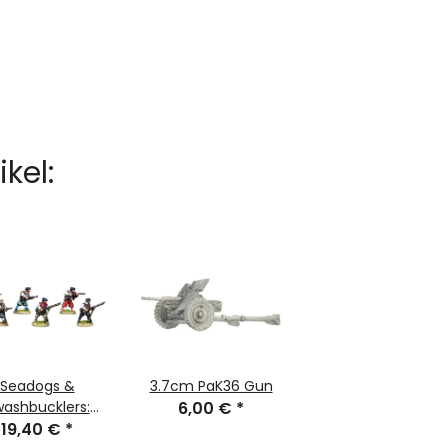
kel:
Seadogs &
3.7cm PaK36 Gun
ashbucklers:
6,00 €
*
lack Powder
19,40 €
*