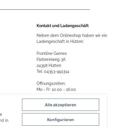
Kontakt und Ladengeschäft
Neben dem Onlineshop haben wir ein
Ladengeschäft in Hütten:
Frontline Games
Färbereiweg 3A
24358 Hütten
Tel: 04353-991314
Öffnungszeiten:
Mo - Fr: 10.00 - 16.00
Oder mit Terminvereinbarung
Alle akzeptieren
E-Mail:
info@frontlinegames.de
ie
Konfigurieren
d in