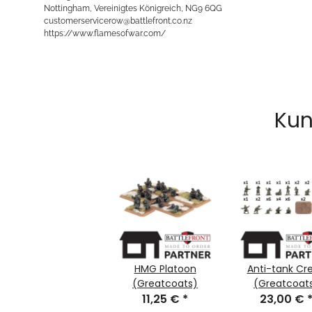
Nottingham, Vereinigtes Königreich, NG9 6QG
customerservicerow@battlefront.co.nz
https://www.flamesofwar.com/
Kun
HMG Platoon
Anti-tank Cr
(Greatcoats)
(Greatcoat
11,25 €
*
23,00 €