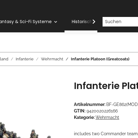
antasy & Sci-Fi Systeme
Historische Systeme
H
land
Infanterie
Wehrmacht
Infanterie Platoon (Greatcoats)
Infanterie Pl
Artikelnummer:
BF-GE862(MOD
GTIN:
9420020226166
Kategorie:
Wehrmacht
includes two Commander teams 