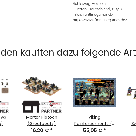
Schleswig-Holstein
Huetten, Deutschland, 24358
info@frontlinegames.de
https://www.frontlinegames.de/
den kauften dazu folgende Arti
ews
Mortar Platoon
Viking
s)
(Greatcoats)
Reinforcements (3
Sw
*
16,20 €
*
points) Suitable for
55,05 €
*
B