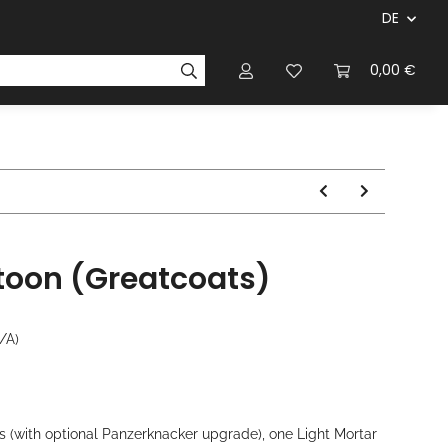
DE
ersteller & Firmen
Regelbücher
Magazinen & Li
0,00 €
atoon (Greatcoats)
/A)
(with optional Panzerknacker upgrade), one Light Mortar