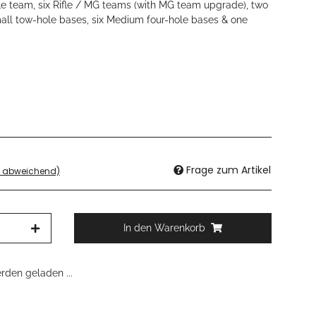
fle team, six Rifle / MG teams (with MG team upgrade), two
all tow-hole bases, six Medium four-hole bases & one
Frage zum Artikel
d abweichend)
In den Warenkorb
den geladen ...