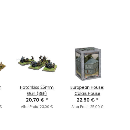
Skirmishers
n
Hotchkiss 25mm
European House:
7.5c
Gun (BEF)
Calais House
20,70 €
*
22,50 €
*
 €
Alter Preis:
23,00 €
Alter Preis:
25,00 €
Alte