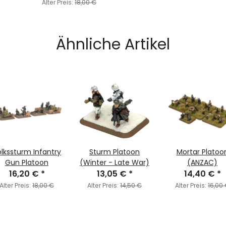
SAGA
Alter Preis:
18,00 €
Ähnliche Artikel
lkssturm Infantry
Sturm Platoon
Mortar Platoo
Gun Platoon
(Winter - Late War)
(ANZAC)
16,20 €
*
13,05 €
*
14,40 €
*
Alter Preis:
18,00 €
Alter Preis:
14,50 €
Alter Preis:
16,00