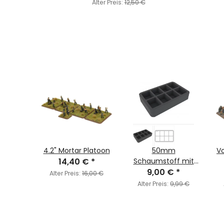
Alter Preis:
12,50 €
ni Plus
4.2" Mortar Platoon
50mm
Vo
asche
14,40 €
*
Schaumstoff mit
 War
€
*
Boden - 8 Large
9,00 €
*
Alter Preis:
16,00 €
FOW Bases
7,95 €
Alter Preis:
9,99 €