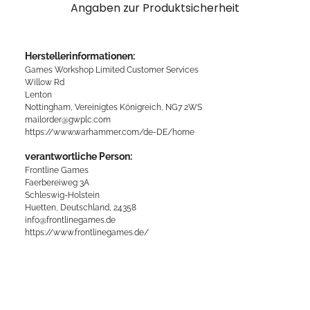
Angaben zur Produktsicherheit
Herstellerinformationen:
Games Workshop Limited Customer Services
Willow Rd
Lenton
Nottingham, Vereinigtes Königreich, NG7 2WS
mailorder@gwplc.com
https://www.warhammer.com/de-DE/home
verantwortliche Person:
Frontline Games
Faerbereiweg 3A
Schleswig-Holstein
Huetten, Deutschland, 24358
info@frontlinegames.de
https://www.frontlinegames.de/