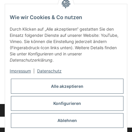
Wie wir Cookies & Co nutzen
Kontakt und Ladengeschäft
Durch Klicken auf „Alle akzeptieren“ gestatten Sie den
Neben dem Onlineshop haben wir ein Ladengeschäft in Hütten:
Einsatz folgender Dienste auf unserer Website: YouTube,
Vimeo. Sie können die Einstellung jederzeit ändern
Frontline Games
(Fingerabdruck-Icon links unten). Weitere Details finden
Färbereiweg 3A
Sie unter
Konfigurieren
und in unserer
24358 Hütten
Datenschutzerklärung
.
Tel: 04353-991314
Impressum
|
Datenschutz
Öffnungszeiten:
Mo - Fr: 10.00 - 16.00
Alle akzeptieren
Oder mit Terminvereinbarung
E-Mail:
info@frontlinegames.de
Konfigurieren
Widerrufsbutton
* Alle Preise inkl. gesetzlicher USt., zzgl.
Versand
Ablehnen