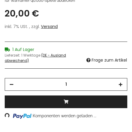
für Warhamer-40.000-Spiele abdecken
20,00 €
inkl. 7% USt. , zzgl.
Versand
1 Auf Lager
Lieferzeit:
1 Werktage
(DE - Ausland
Frage zum Artikel
abweichend)
oading...
Komponenten werden geladen ...