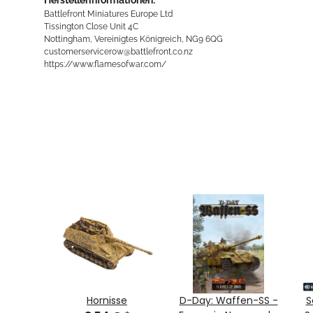
Battlefront Miniatures Europe Ltd
Tissington Close Unit 4C
Nottingham, Vereinigtes Königreich, NG9 6QG
customerservicerow@battlefront.co.nz
https://www.flamesofwar.com/
anks:
Hornisse
D-Day: Waffen-SS -
S