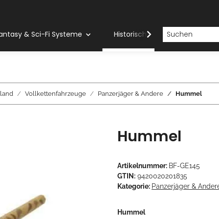
antasy & Sci-Fi Systeme
Historische Systeme
H
land
Vollkettenfahrzeuge
Panzerjäger & Andere
Hummel
Hummel
Artikelnummer:
BF-GE145
GTIN:
9420020201835
Kategorie:
Panzerjäger & Ander
Hummel