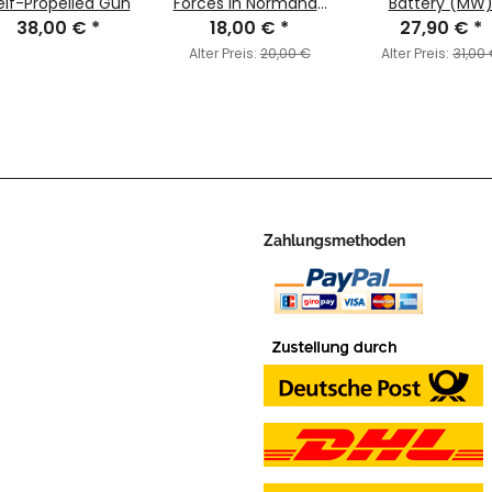
elf-Propelled Gun
Forces in Normandy
Battery (MW
38,00 €
*
18,00 €
1944
*
27,90 €
*
Alter Preis:
20,00 €
Alter Preis:
31,00
Zahlungsmethoden