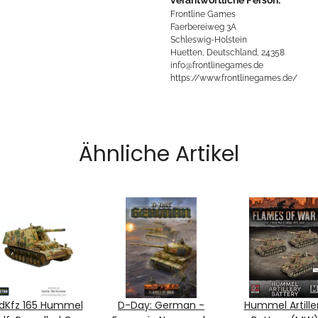
Frontline Games
Faerbereiweg 3A
Schleswig-Holstein
Huetten, Deutschland, 24358
info@frontlinegames.de
https://www.frontlinegames.de/
Ähnliche Artikel
dKfz 165 Hummel
D-Day: German -
Hummel Artille