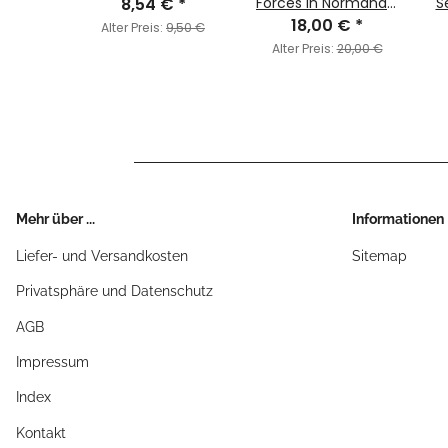
Tank
8,54 €
*
Forces in Normandy,
S
er II,
€
*
18,00 €
1944
*
Alter Preis:
9,50 €
dtiger)
8,00 €
Alter Preis:
20,00 €
/POL)
Mehr über ...
Informationen
Liefer- und Versandkosten
Sitemap
Privatsphäre und Datenschutz
AGB
Impressum
Index
Kontakt