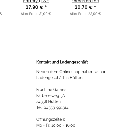
)
Battery (LW-
Forces on the
Force
27,90 €
Heer/SS)
*
Western Front,
20,70 €
*
9
1944-45
Ka
 €
Alter Preis:
31,00 €
Alter Preis:
23,00 €
Alter
Kontakt und Ladengeschäft
Neben dem Onlineshop haben wir ein
Ladengeschäft in Hütten:
Frontline Games
Färbereiweg 3A
24358 Hütten
Tel: 04353-991314
Öffnungszeiten:
Mo - Fr: 10.00 - 16.00