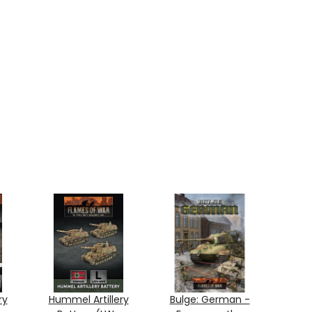
ry
Hummel Artillery
Bulge: German -
Ger