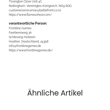
Tissington Close Unit 4C
Nottingham, Vereinigtes Königreich, NG9 6QG
customerservicerow@battlefront.co.nz
https://www.flamesofwar.com/
verantwortliche Person:
Frontline Games
Faerbereiweg 3A
Schleswig-Holstein
Huetten, Deutschland, 24358
info@frontlinegames.de
https://www.frontlinegames.de/
Ähnliche Artikel