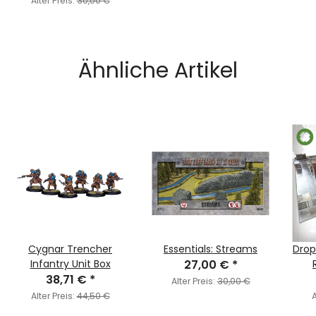
Alter Preis:
30,00 €
Ähnliche Artikel
Cygnar Trencher
Essentials: Streams
Dro
Infantry Unit Box
27,00 €
*
38,71 €
*
Alter Preis:
30,00 €
Alter Preis:
44,50 €
A