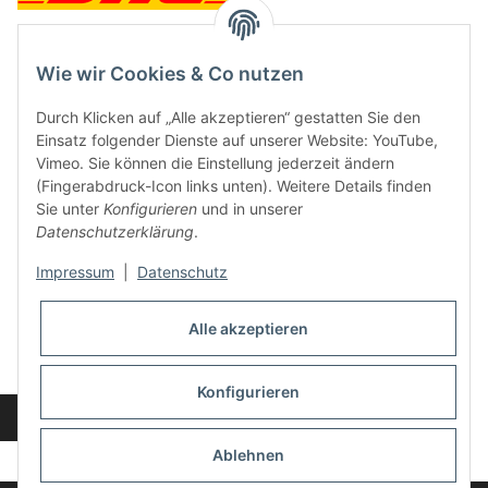
Wie wir Cookies & Co nutzen
Kontakt und Ladengeschäft
Durch Klicken auf „Alle akzeptieren“ gestatten Sie den
Neben dem Onlineshop haben wir ein Ladengeschäft in Hütten:
Einsatz folgender Dienste auf unserer Website: YouTube,
Vimeo. Sie können die Einstellung jederzeit ändern
Frontline Games
(Fingerabdruck-Icon links unten). Weitere Details finden
Färbereiweg 3A
Sie unter
Konfigurieren
und in unserer
24358 Hütten
Datenschutzerklärung
.
Tel: 04353-991314
Impressum
|
Datenschutz
Öffnungszeiten:
Mo - Fr: 10.00 - 16.00
Alle akzeptieren
Oder mit Terminvereinbarung
E-Mail:
info@frontlinegames.de
Konfigurieren
Widerrufsbutton
* Alle Preise inkl. gesetzlicher USt., zzgl.
Versand
Ablehnen