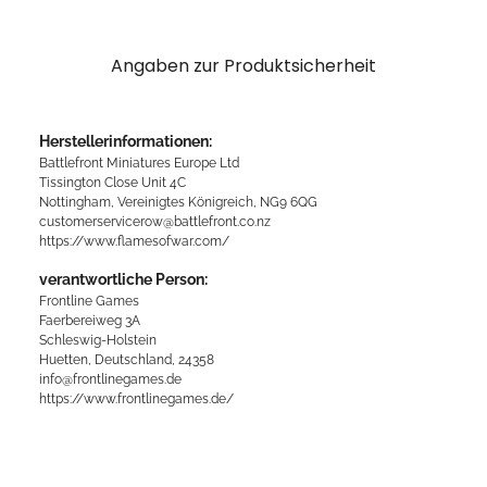
Angaben zur Produktsicherheit
Herstellerinformationen:
Battlefront Miniatures Europe Ltd
Tissington Close Unit 4C
Nottingham, Vereinigtes Königreich, NG9 6QG
customerservicerow@battlefront.co.nz
https://www.flamesofwar.com/
verantwortliche Person:
Frontline Games
Faerbereiweg 3A
Schleswig-Holstein
Huetten, Deutschland, 24358
info@frontlinegames.de
https://www.frontlinegames.de/