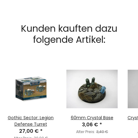
Kunden kauften dazu
folgende Artikel:
Gothic Sector: Legion
60mm Crystal Base
Cryst
Defense Turret
3,06 €
*
27,00 €
*
Alter Preis:
3,40 €