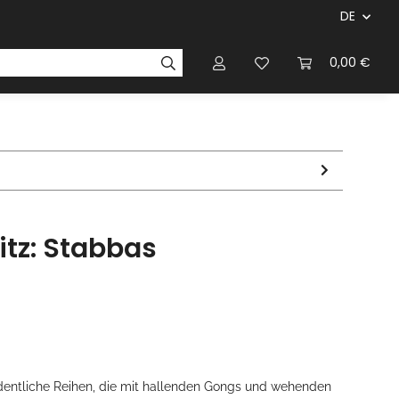
DE
ersteller & Firmen
Regelbücher
Magazinen & Li
0,00 €
tz: Stabbas
entliche Reihen, die mit hallenden Gongs und wehenden