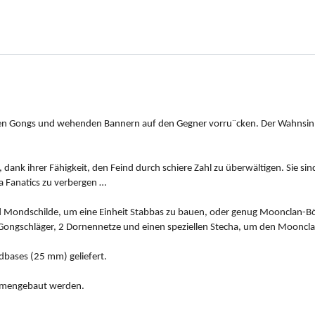
nden Gongs und wehenden Bannern auf den Gegner vorru¨cken. Der Wahnsi
dank ihrer Fähigkeit, den Feind durch schiere Zahl zu überwältigen. Sie sin
 Fanatics zu verbergen …
nd Mondschilde, um eine Einheit Stabbas zu bauen, oder genug Moonclan-B
 Gongschläger, 2 Dornennetze und einen speziellen Stecha, um den Mooncla
dbases (25 mm) geliefert.
ammengebaut werden.