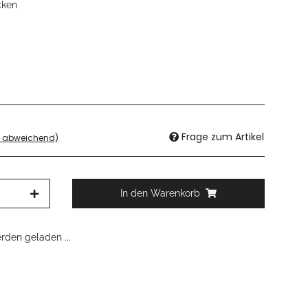
cken
Frage zum Artikel
d abweichend)
In den Warenkorb
den geladen ...