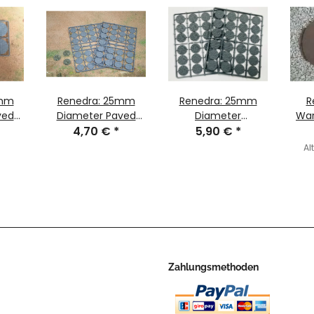
0mm
Renedra: 25mm
Renedra: 25mm
R
ved
Diameter Paved
Diameter
War
(x8)
Effect Bases (x52)
4,70 €
*
Cobblestone Bases
5,90 €
*
1
Al
Zahlungsmethoden