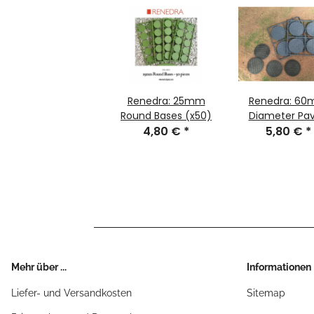
Renedra: 25mm
Renedra: 6
Round Bases (x50)
Diameter Pa
4,80 €
*
Effect Bases 
5,80 €
*
Mehr über ...
Informationen
Liefer- und Versandkosten
Sitemap