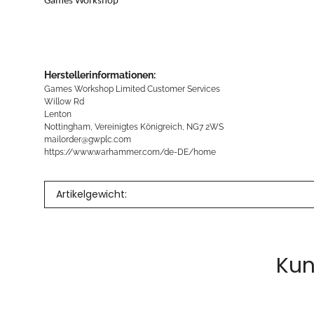
Games Workshop
Herstellerinformationen:
Games Workshop Limited Customer Services
Willow Rd
Lenton
Nottingham, Vereinigtes Königreich, NG7 2WS
mailorder@gwplc.com
https://www.warhammer.com/de-DE/home
Artikelgewicht:
Kun