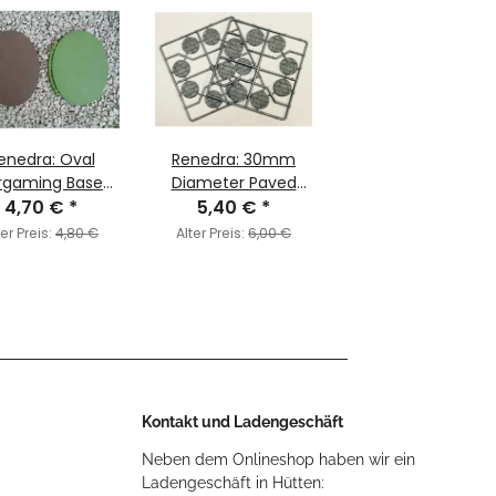
enedra: Oval
Renedra: 30mm
gaming Bases
Diameter Paved
15mm x 88mm
4,70 €
*
Effect Bases
5,40 €
*
ter Preis:
4,80 €
Alter Preis:
6,00 €
Kontakt und Ladengeschäft
Neben dem Onlineshop haben wir ein
Ladengeschäft in Hütten: