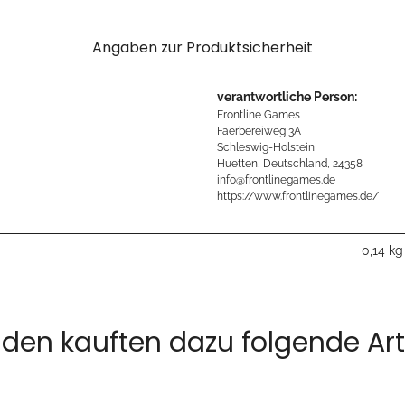
Angaben zur Produktsicherheit
verantwortliche Person:
Frontline Games
Faerbereiweg 3A
Schleswig-Holstein
Huetten, Deutschland, 24358
info@frontlinegames.de
https://www.frontlinegames.de/
0,14
kg
den kauften dazu folgende Arti