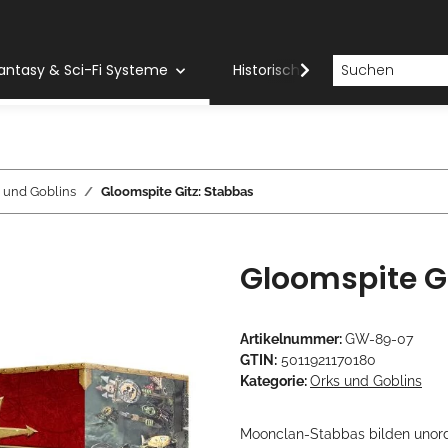
antasy & Sci-Fi Systeme
Historische Systeme
H
 und Goblins
Gloomspite Gitz: Stabbas
Gloomspite Gi
Artikelnummer:
GW-89-07
GTIN:
5011921170180
Kategorie:
Orks und Goblins
Moonclan-Stabbas bilden unord