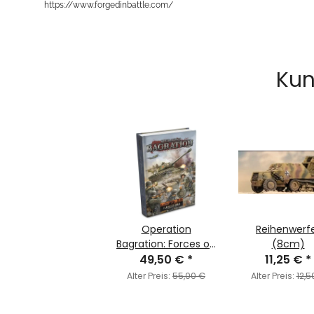
https://www.forgedinbattle.com/
Kun
Operation
Reihenwerf
Bagration: Forces on
(8cm)
the Eastern Front
49,50 €
*
11,25 €
*
1944
Alter Preis:
55,00 €
Alter Preis:
12,5