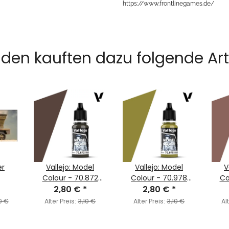
https://www.frontlinegames.de/
den kauften dazu folgende Arti
er
Vallejo: Model
Vallejo: Model
V
Colour - 70.872
Colour - 70.978
Co
Chocolate Brown
2,80 €
*
Dark Yellow (MC116)
2,80 €
*
S
(MC149)
0 €
Alter Preis:
3,10 €
Alter Preis:
3,10 €
Al