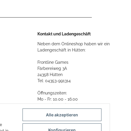
Kontakt und Ladengeschäft
Neben dem Onlineshop haben wir ein
Ladengeschäft in Hütten:
Frontline Games
Färbereiweg 3A
24358 Hütten
Tel: 04353-991314
Öffnungszeiten:
Mo - Fr: 10.00 - 16.00
Oder mit Terminvereinbarung
Alle akzeptieren
E-Mail:
info@frontlinegames.de
ie
Konfigurieren
d in