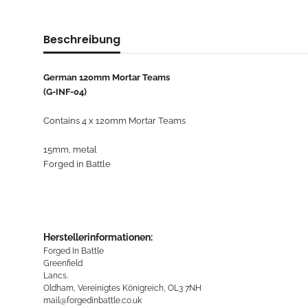
Beschreibung
German 120mm Mortar Teams
(G-INF-04)
Contains 4 x 120mm Mortar Teams
15mm, metal
Forged in Battle
Herstellerinformationen:
Forged In Battle
Greenfield
Lancs.
Oldham, Vereinigtes Königreich, OL3 7NH
mail@forgedinbattle.co.uk