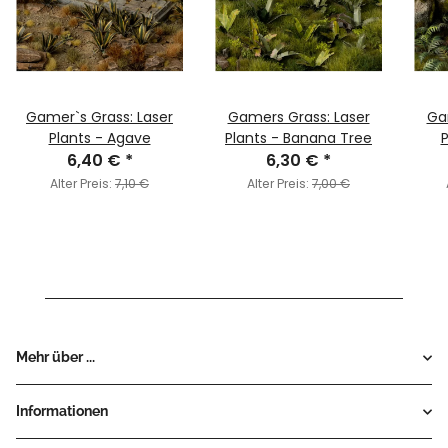
Gamer`s Grass: Laser
Gamers Grass: Laser
Ga
Plants - Agave
Plants - Banana Tree
P
6,40 €
*
6,30 €
*
Alter Preis:
7,10 €
Alter Preis:
7,00 €
Mehr über ...
Informationen