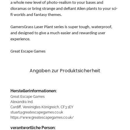
a whole new level of photo-realism to your bases and
dioramas or bring strange and defiant Alien plants to your sci-
fi worlds and fantasy themes.
GamersGrass Laser Plant series is super tough, waterproof,
and designed to give a much easier and rewarding user
experience.
Great Escape Games
Angaben zur Produktsicherheit
Herstellerinformationen:
Great Escape Games
Alexandra Ind.
Cardiff, Vereinigtes Königreich, CF3 1EY
stuart@greatescapegames.co.uk
https://www.greatescapegames.co.uk/
verantwortliche Person: