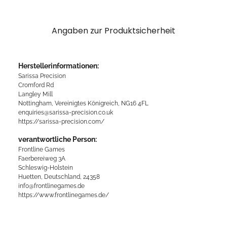
Angaben zur Produktsicherheit
Herstellerinformationen:
Sarissa Precision
Cromford Rd
Langley Mill
Nottingham, Vereinigtes Königreich, NG16 4FL
enquiries@sarissa-precision.co.uk
https://sarissa-precision.com/
verantwortliche Person:
Frontline Games
Faerbereiweg 3A
Schleswig-Holstein
Huetten, Deutschland, 24358
info@frontlinegames.de
https://www.frontlinegames.de/