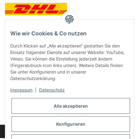
Wie wir Cookies & Co nutzen
Kontakt und Ladengeschäft
Durch Klicken auf „Alle akzeptieren“ gestatten Sie den
Neben dem Onlineshop haben wir ein Ladengeschäft in Hütten:
Einsatz folgender Dienste auf unserer Website: YouTube,
Vimeo. Sie können die Einstellung jederzeit ändern
Frontline Games
(Fingerabdruck-Icon links unten). Weitere Details finden
Färbereiweg 3A
Sie unter
Konfigurieren
und in unserer
24358 Hütten
Datenschutzerklärung
.
Tel: 04353-991314
Impressum
|
Datenschutz
Öffnungszeiten:
Mo - Fr: 10.00 - 16.00
Alle akzeptieren
Oder mit Terminvereinbarung
E-Mail:
info@frontlinegames.de
Konfigurieren
Widerrufsbutton