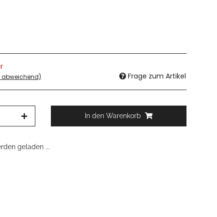
r
Frage zum Artikel
d abweichend)
In den Warenkorb
den geladen ...