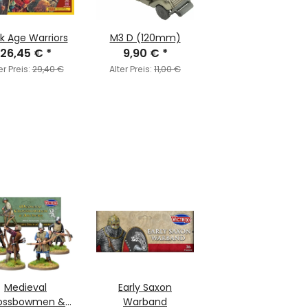
k Age Warriors
M3 D (120mm)
26,45 €
*
9,90 €
*
er Preis:
29,40 €
Alter Preis:
11,00 €
Medieval
Early Saxon
ossbowmen &
Warband