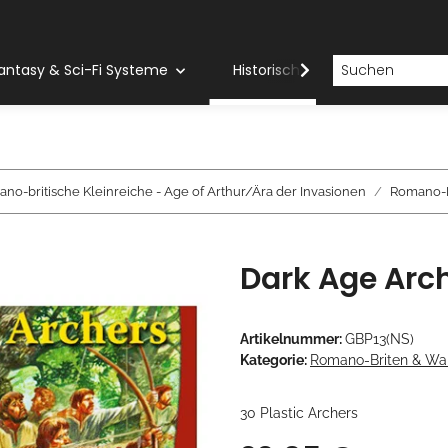
antasy & Sci-Fi Systeme
Historische Systeme
H
no-britische Kleinreiche - Age of Arthur/Ära der Invasionen
Romano-B
Dark Age Arc
Artikelnummer:
GBP13(NS)
Kategorie:
Romano-Briten & Wal
30 Plastic Archers