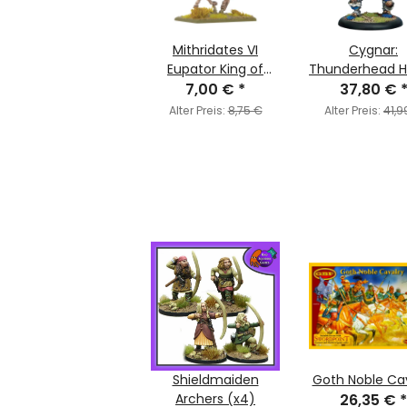
Mithridates VI
Cygnar:
Eupator King of
Thunderhead 
7,00 €
Pontus
*
37,80 €
Warjack
Alter Preis:
8,75 €
Alter Preis:
41,9
Shieldmaiden
Goth Noble Ca
Archers (x4)
26,35 €
*