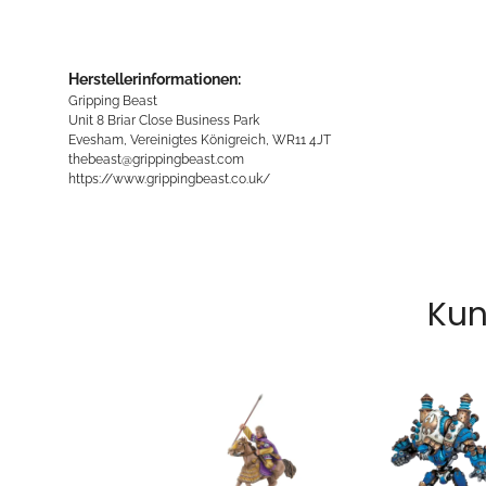
Herstellerinformationen:
Gripping Beast
Unit 8 Briar Close Business Park
Evesham, Vereinigtes Königreich, WR11 4JT
thebeast@grippingbeast.com
https://www.grippingbeast.co.uk/
Kun