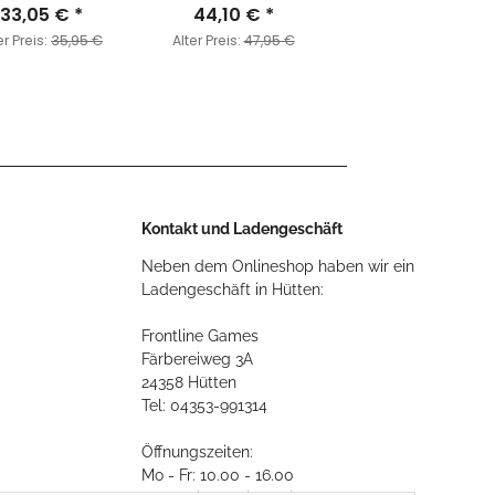
33,05 €
Archers
*
44,10 €
*
er Preis:
35,95 €
Alter Preis:
47,95 €
Kontakt und Ladengeschäft
Neben dem Onlineshop haben wir ein
Ladengeschäft in Hütten:
Frontline Games
Färbereiweg 3A
24358 Hütten
Tel: 04353-991314
Öffnungszeiten:
Mo - Fr: 10.00 - 16.00