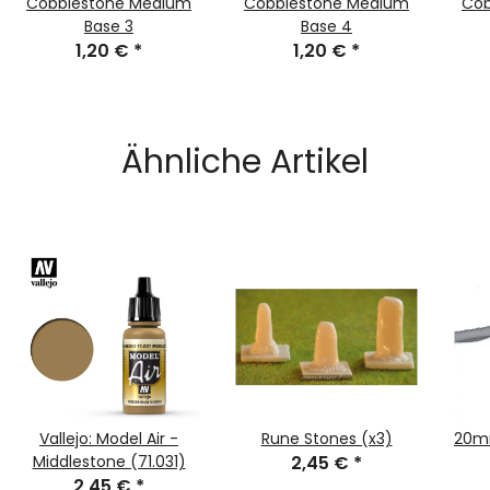
Cobblestone Medium
Cobblestone Medium
Cob
Base 3
Base 4
1,20 €
*
1,20 €
*
Ähnliche Artikel
Vallejo: Model Air -
Rune Stones (x3)
20mm
Middlestone (71.031)
2,45 €
*
2,45 €
*