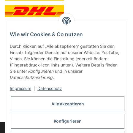
Wie wir Cookies & Co nutzen
Kontakt und Ladengeschäft
Durch Klicken auf „Alle akzeptieren“ gestatten Sie den
Neben dem Onlineshop haben wir ein Ladengeschäft in Hütten:
Einsatz folgender Dienste auf unserer Website: YouTube,
Vimeo. Sie können die Einstellung jederzeit ändern
Frontline Games
(Fingerabdruck-Icon links unten). Weitere Details finden
Färbereiweg 3A
Sie unter
Konfigurieren
und in unserer
24358 Hütten
Datenschutzerklärung
.
Tel: 04353-991314
Impressum
|
Datenschutz
Öffnungszeiten:
Mo - Fr: 10.00 - 16.00
Alle akzeptieren
Oder mit Terminvereinbarung
E-Mail:
info@frontlinegames.de
Konfigurieren
Widerrufsbutton