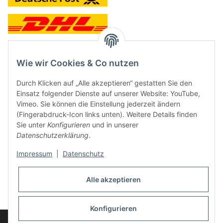
Wie wir Cookies & Co nutzen
Kontakt und Ladengeschäft
Durch Klicken auf „Alle akzeptieren“ gestatten Sie den
Neben dem Onlineshop haben wir ein Ladengeschäft in Hütten:
Einsatz folgender Dienste auf unserer Website: YouTube,
Vimeo. Sie können die Einstellung jederzeit ändern
Frontline Games
(Fingerabdruck-Icon links unten). Weitere Details finden
Färbereiweg 3A
Sie unter
Konfigurieren
und in unserer
24358 Hütten
Datenschutzerklärung
.
Tel: 04353-991314
Impressum
|
Datenschutz
Öffnungszeiten:
Mo - Fr: 10.00 - 16.00
Alle akzeptieren
Oder mit Terminvereinbarung
E-Mail:
info@frontlinegames.de
Konfigurieren
Widerrufsbutton