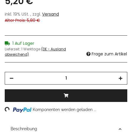
5,20 €
inkl. 19% USt. , zzgl.
Versand
Alter Preis: 5,80 €
1 Auf Lager
Lieferzeit:
1 Werktage
(DE - Ausland
Frage zum Artikel
abweichend)
ding...
Komponenten werden geladen ...
Beschreibung