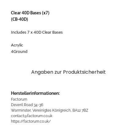
Clear 40D Bases (x7)
(CB-40D)
Includes 7 x 40D Clear Bases
Acrylic
4Ground
Angaben zur Produktsicherheit
Herstellerinformationen:
Factorum
Deveril Road 34-36
Warminster, Vereinigtes Königreich, BA12 7BZ
contact@factorum.co.uk
https://factorum.co.uk/