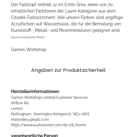
Der Farbtopf enthält 12 ml Eshin Grey, einen von 70
erhältlichen Farbtönen der Layer-Kategorie aus dem
Citadel-Farbsortiment. Alle unsere Farben sind ungiftige
Acrylfarben auf Wasserbasis, die für die Bemalung von
Kunststoff-, Metall- und Resinminiaturen geeignet sind.
(30,00¤/100ml inkl. MwSt.)
Games Workshop
Angaben zur Produktsicherheit
Herstellerinformationen:
Games Workshop Limited Customer Services
Willow Rd
Lenton
Nottingham, Vereinigtes Königreich, NG7 2WS
mailorder@gwplc.com
https://www.warhammer.com/de-DE/home
verantwortliche Person: