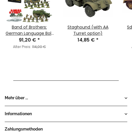
Band of Brothers:
Staghound (with AA
Sd
German Language Bolt
Turret option)
Action - Third Edition
91,20 €
*
14,85 €
*
Starter Set (Deutsch)
Alter Preis:
114,00 €
Mehr über ...
Informationen
Zahlungsmethoden