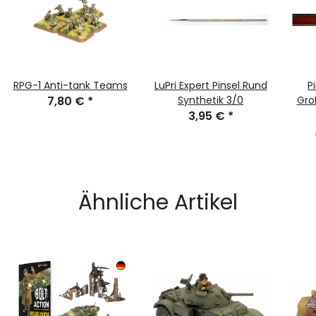
RPG-1 Anti-tank Teams
LuPri Expert Pinsel Rund
P
7,80 €
*
Synthetik 3/0
Gro
3,95 €
*
Ähnliche Artikel