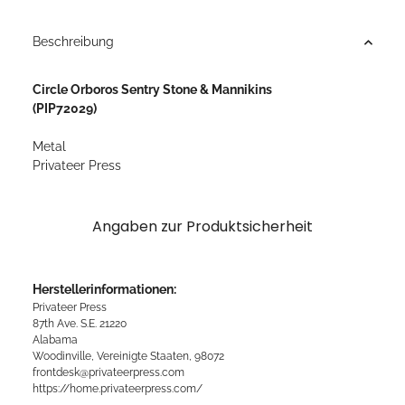
Loading...
Beschreibung
Circle Orboros Sentry Stone & Mannikins
(PIP72029)
Metal
Privateer Press
Angaben zur Produktsicherheit
Herstellerinformationen:
Privateer Press
87th Ave. S.E. 21220
Alabama
Woodinville, Vereinigte Staaten, 98072
frontdesk@privateerpress.com
https://home.privateerpress.com/