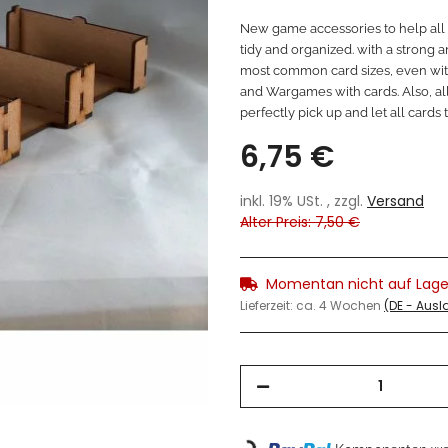
New game accessories to help all k
tidy and organized. with a strong a
most common card sizes, even with 
and Wargames with cards. Also, al
perfectly pick up and let all cards 
6,75 €
inkl. 19% USt. , zzgl.
Versand
Alter Preis: 7,50 €
Momentan nicht auf Lage
Lieferzeit:
ca. 4 Wochen
(DE - Aus