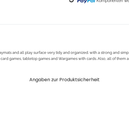
Loading...
Komponenten wer
ymats and all play surface very tidy and organized. with a strong and simple
of card games, tabletop games and Wargames with cards. Also, all of them 
Angaben zur Produktsicherheit