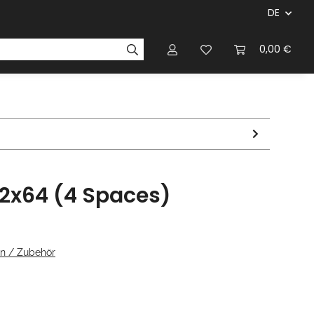
DE
ersteller & Firmen
Regelbücher
Magazinen & Li
0,00 €
42x64 (4 Spaces)
n / Zubehör