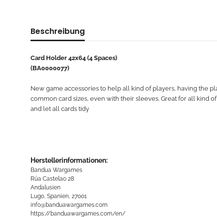
Beschreibung
Card Holder 42x64 (4 Spaces)
(BA0000077)
New game accessories to help all kind of players, having the pla
common card sizes, even with their sleeves. Great for all kind 
and let all cards tidy
Herstellerinformationen:
Bandua Wargames
Rúa Castelao 28
Andalusien
Lugo, Spanien, 27001
info@banduawargames.com
https://banduawargames.com/en/