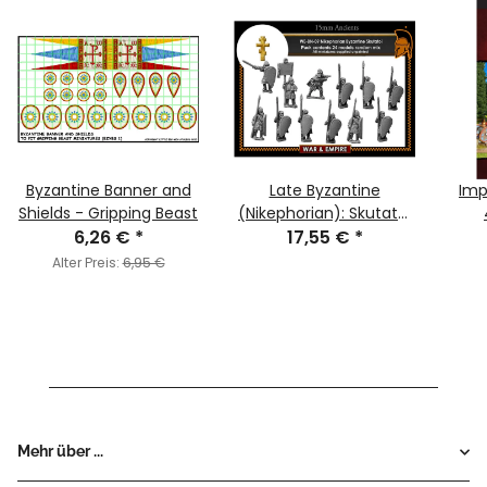
Byzantine Banner and
Late Byzantine
Imp
Shields - Gripping Beast
(Nikephorian): Skutatoi
6,26 €
*
Spearmen
17,55 €
*
Alter Preis:
6,95 €
Mehr über ...