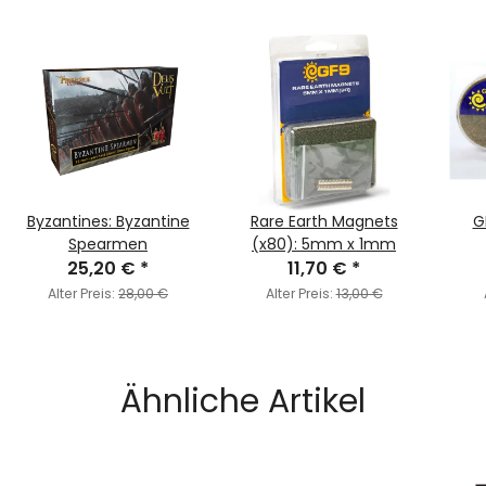
Byzantines: Byzantine
Rare Earth Magnets
G
Spearmen
(x80): 5mm x 1mm
25,20 €
*
11,70 €
*
Alter Preis:
28,00 €
Alter Preis:
13,00 €
Ähnliche Artikel