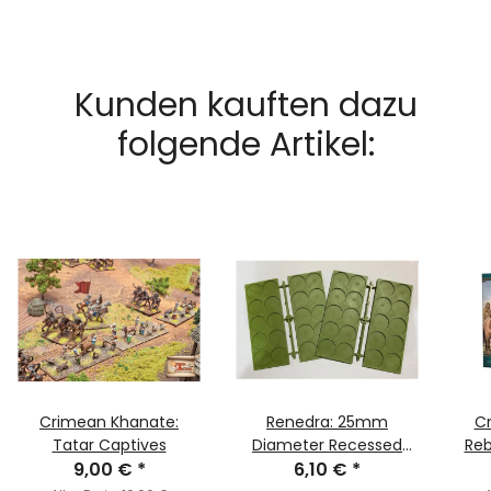
Kunden kauften dazu
folgende Artikel:
Crimean Khanate:
Renedra: 25mm
Cr
Tatar Captives
Diameter Recessed
Reb
9,00 €
*
Movement Tray (10
6,10 €
*