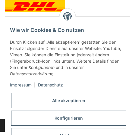
Wie wir Cookies & Co nutzen
Kontakt und Ladengeschäft
Durch Klicken auf „Alle akzeptieren“ gestatten Sie den
Neben dem Onlineshop haben wir ein Ladengeschäft in Hütten:
Einsatz folgender Dienste auf unserer Website: YouTube,
Vimeo. Sie können die Einstellung jederzeit ändern
Frontline Games
(Fingerabdruck-Icon links unten). Weitere Details finden
Färbereiweg 3A
Sie unter
Konfigurieren
und in unserer
24358 Hütten
Datenschutzerklärung
.
Tel: 04353-991314
Impressum
|
Datenschutz
Öffnungszeiten:
Mo - Fr: 10.00 - 16.00
Alle akzeptieren
Oder mit Terminvereinbarung
E-Mail:
info@frontlinegames.de
Konfigurieren
Widerrufsbutton
* Alle Preise inkl. gesetzlicher USt., zzgl.
Versand