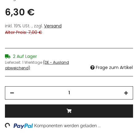
6,30 €
inkl. 19% USt. , zzgl.
Versand
Alter Preis: 7,00 €
2 Auf Lager
Lieferzeit:
1 Werktage
(DE - Ausland
Frage zum Artikel
abweichend)
ng...
Komponenten werden geladen ...