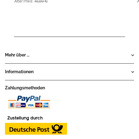
Spaces x4)
Alter Preis:
10,00 €
A
Mehr über ...
Informationen
Zahlungsmethoden