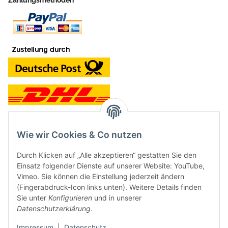
Zahlungsmethoden
Wie wir Cookies & Co nutzen
Kontakt und Ladengeschäft
Durch Klicken auf „Alle akzeptieren“ gestatten Sie den
Neben dem Onlineshop haben wir ein Ladengeschäft in Hütten:
Einsatz folgender Dienste auf unserer Website: YouTube,
Vimeo. Sie können die Einstellung jederzeit ändern
Frontline Games
(Fingerabdruck-Icon links unten). Weitere Details finden
Färbereiweg 3A
Sie unter
Konfigurieren
und in unserer
24358 Hütten
Datenschutzerklärung
.
Tel: 04353-991314
Impressum
|
Datenschutz