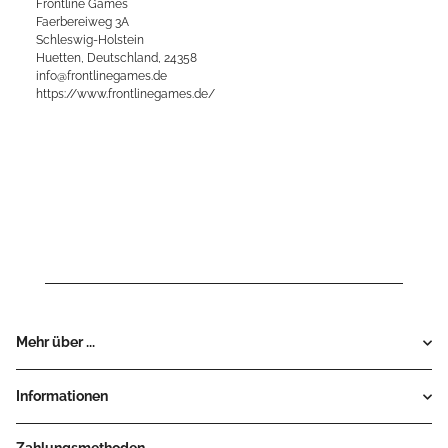
Frontline Games
Faerbereiweg 3A
Schleswig-Holstein
Huetten, Deutschland, 24358
info@frontlinegames.de
https://www.frontlinegames.de/
Mehr über ...
Informationen