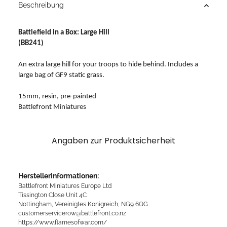
Beschreibung
Battlefield in a Box: Large Hill
(BB241)
An extra large hill for your troops to hide behind. Includes a
large bag of GF9 static grass.
15mm, resin, pre-painted
Battlefront Miniatures
Angaben zur Produktsicherheit
Herstellerinformationen:
Battlefront Miniatures Europe Ltd
Tissington Close Unit 4C
Nottingham, Vereinigtes Königreich, NG9 6QG
customerservicerow@battlefront.co.nz
https://www.flamesofwar.com/