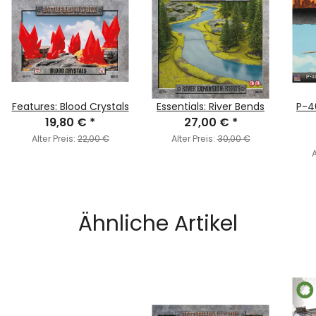
Features: Blood Crystals
Essentials: River Bends
P-4
19,80 €
*
27,00 €
*
Alter Preis:
22,00 €
Alter Preis:
30,00 €
A
Ähnliche Artikel