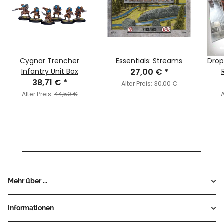
Cygnar Trencher
Essentials: Streams
Dro
Infantry Unit Box
27,00 €
*
38,71 €
*
Alter Preis:
30,00 €
Alter Preis:
44,50 €
A
Mehr über ...
Informationen