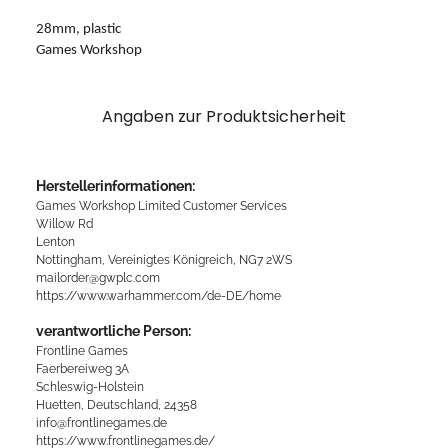
28mm, plastic
Games Workshop
Angaben zur Produktsicherheit
Herstellerinformationen:
Games Workshop Limited Customer Services
Willow Rd
Lenton
Nottingham, Vereinigtes Königreich, NG7 2WS
mailorder@gwplc.com
https://www.warhammer.com/de-DE/home
verantwortliche Person:
Frontline Games
Faerbereiweg 3A
Schleswig-Holstein
Huetten, Deutschland, 24358
info@frontlinegames.de
https://www.frontlinegames.de/