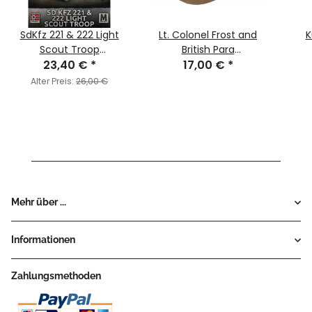
SdKfz 221 & 222 Light
Lt. Colonel Frost and
K
Scout Troop
British Para
(MW/Ostfront)
23,40 €
*
Commanders (LW)
17,00 €
*
Alter Preis:
26,00 €
Mehr über ...
Informationen
Zahlungsmethoden