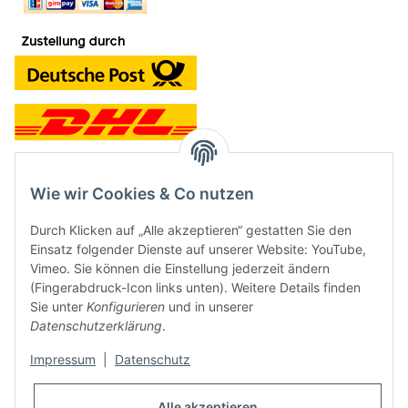
Wie wir Cookies & Co nutzen
Kontakt und Ladengeschäft
Durch Klicken auf „Alle akzeptieren“ gestatten Sie den
Neben dem Onlineshop haben wir ein Ladengeschäft in Hütten:
Einsatz folgender Dienste auf unserer Website: YouTube,
Vimeo. Sie können die Einstellung jederzeit ändern
Frontline Games
(Fingerabdruck-Icon links unten). Weitere Details finden
Färbereiweg 3A
Sie unter
Konfigurieren
und in unserer
24358 Hütten
Datenschutzerklärung
.
Tel: 04353-991314
Impressum
|
Datenschutz
Öffnungszeiten:
Mo - Fr: 10.00 - 16.00
Alle akzeptieren