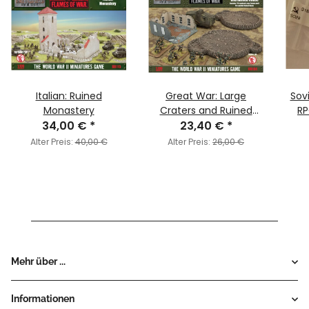
Italian: Ruined
Great War: Large
Sov
Monastery
Craters and Ruined
RP
34,00 €
*
23,40 €
House
*
Alter Preis:
40,00 €
Alter Preis:
26,00 €
Mehr über ...
Informationen