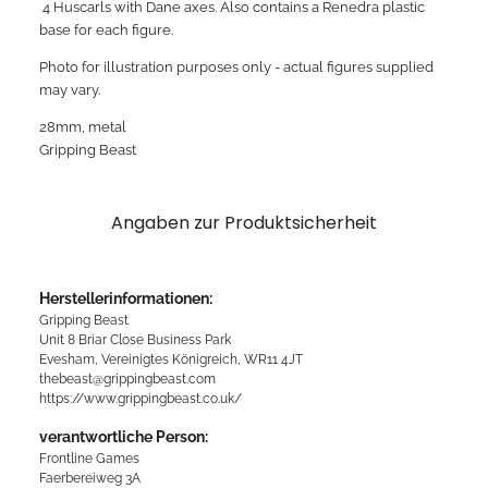
4 Huscarls with Dane axes. Also contains a Renedra plastic
base for each figure.
Photo for illustration purposes only - actual figures supplied
may vary.
28mm, metal
Gripping Beast
Angaben zur Produktsicherheit
Herstellerinformationen:
Gripping Beast
Unit 8 Briar Close Business Park
Evesham, Vereinigtes Königreich, WR11 4JT
thebeast@grippingbeast.com
https://www.grippingbeast.co.uk/
verantwortliche Person:
Frontline Games
Faerbereiweg 3A