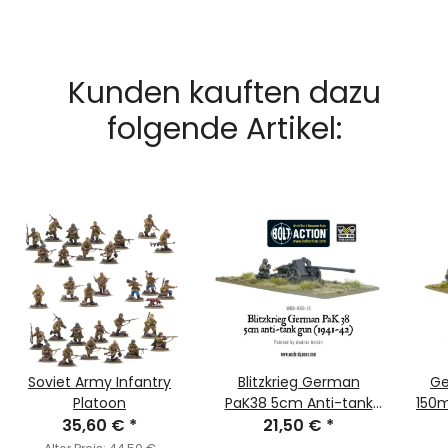
Kunden kauften dazu
folgende Artikel:
Soviet Army Infantry
Blitzkrieg German
Ge
Platoon
PaK38 5cm Anti-tank
150m
35,60 €
*
Gun (1941-42) with
21,50 €
*
Oval Base