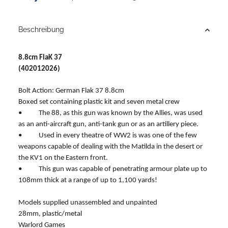
Beschreibung
8.8cm FlaK 37
(402012026)
Bolt Action: German Flak 37 8.8cm
Boxed set containing plastic kit and seven metal crew
• The 88, as this gun was known by the Allies, was used
as an anti-aircraft gun, anti-tank gun or as an artillery piece.
• Used in every theatre of WW2 is was one of the few
weapons capable of dealing with the Matilda in the desert or
the KV1 on the Eastern front.
• This gun was capable of penetrating armour plate up to
108mm thick at a range of up to 1,100 yards!
Models supplied unassembled and unpainted
28mm, plastic/metal
Warlord Games