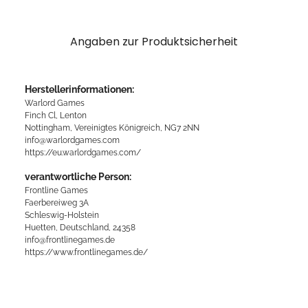
Angaben zur Produktsicherheit
Herstellerinformationen:
Warlord Games
Finch Cl, Lenton
Nottingham, Vereinigtes Königreich, NG7 2NN
info@warlordgames.com
https://eu.warlordgames.com/
verantwortliche Person:
Frontline Games
Faerbereiweg 3A
Schleswig-Holstein
Huetten, Deutschland, 24358
info@frontlinegames.de
https://www.frontlinegames.de/