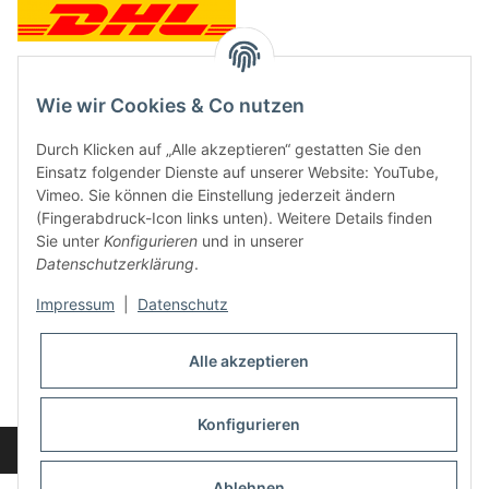
Wie wir Cookies & Co nutzen
Kontakt und Ladengeschäft
Durch Klicken auf „Alle akzeptieren“ gestatten Sie den
Neben dem Onlineshop haben wir ein Ladengeschäft in Hütten:
Einsatz folgender Dienste auf unserer Website: YouTube,
Vimeo. Sie können die Einstellung jederzeit ändern
Frontline Games
(Fingerabdruck-Icon links unten). Weitere Details finden
Färbereiweg 3A
Sie unter
Konfigurieren
und in unserer
24358 Hütten
Datenschutzerklärung
.
Tel: 04353-991314
Impressum
|
Datenschutz
Öffnungszeiten:
Mo - Fr: 10.00 - 16.00
Alle akzeptieren
Oder mit Terminvereinbarung
E-Mail:
info@frontlinegames.de
Konfigurieren
Widerrufsbutton
* Alle Preise inkl. gesetzlicher USt., zzgl.
Versand
Ablehnen