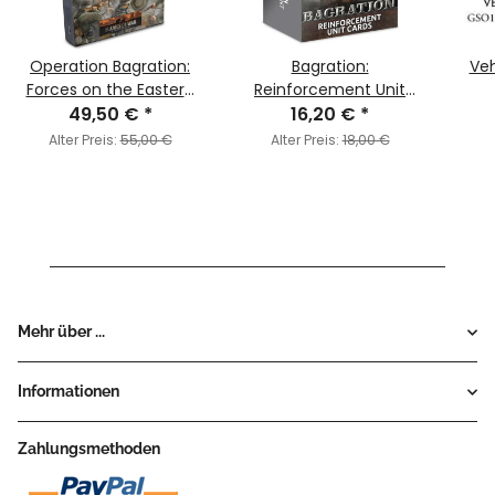
Operation Bagration:
Bagration:
Veh
Forces on the Eastern
Reinforcement Unit
49,50 €
Front 1944
*
16,20 €
Cards
*
Alter Preis:
55,00 €
Alter Preis:
18,00 €
Mehr über ...
Informationen
Zahlungsmethoden