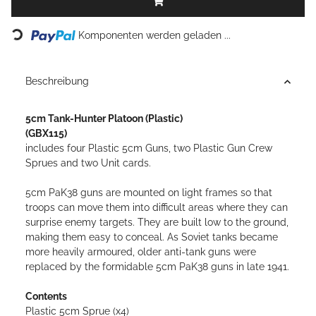
Loading...
Komponenten werden geladen ...
Beschreibung
5cm Tank-Hunter Platoon (Plastic)
(GBX115)
includes four Plastic 5cm Guns, two Plastic Gun Crew
Sprues and two Unit cards.
5cm PaK38 guns are mounted on light frames so that
troops can move them into difficult areas where they can
surprise enemy targets. They are built low to the ground,
making them easy to conceal. As Soviet tanks became
more heavily armoured, older anti-tank guns were
replaced by the formidable 5cm PaK38 guns in late 1941.
Contents
Plastic 5cm Sprue (x4)