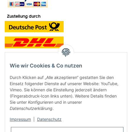
Wie wir Cookies & Co nutzen
Kontakt und Ladengeschäft
Durch Klicken auf „Alle akzeptieren“ gestatten Sie den
Neben dem Onlineshop haben wir ein Ladengeschäft in Hütten:
Einsatz folgender Dienste auf unserer Website: YouTube,
Vimeo. Sie können die Einstellung jederzeit ändern
Frontline Games
(Fingerabdruck-Icon links unten). Weitere Details finden
Färbereiweg 3A
Sie unter
Konfigurieren
und in unserer
24358 Hütten
Datenschutzerklärung
.
Tel: 04353-991314
Impressum
|
Datenschutz
Öffnungszeiten:
Mo - Fr: 10.00 - 16.00