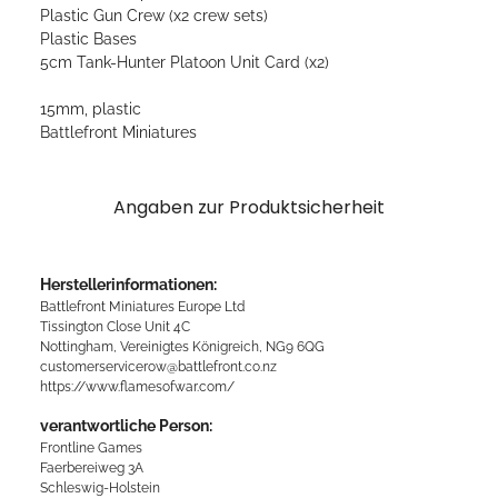
Plastic Gun Crew (x2 crew sets)
Plastic Bases
5cm Tank-Hunter Platoon Unit Card (x2)
15mm, plastic
Battlefront Miniatures
Angaben zur Produktsicherheit
Herstellerinformationen:
Battlefront Miniatures Europe Ltd
Tissington Close Unit 4C
Nottingham, Vereinigtes Königreich, NG9 6QG
customerservicerow@battlefront.co.nz
https://www.flamesofwar.com/
verantwortliche Person:
Frontline Games
Faerbereiweg 3A
Schleswig-Holstein