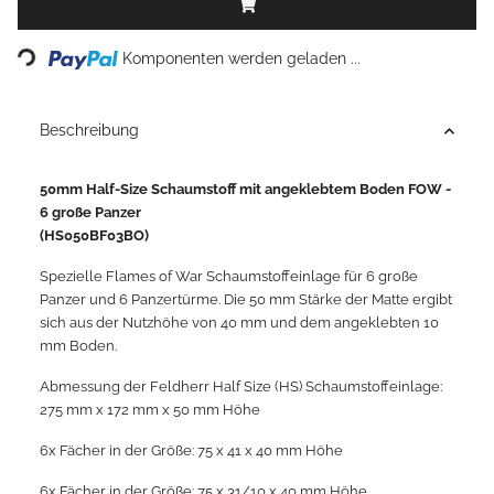
oading...
Komponenten werden geladen ...
Beschreibung
50mm Half-Size Schaumstoff mit angeklebtem Boden FOW -
6 große Panzer
(HS050BF03BO)
Spezielle Flames of War Schaumstoffeinlage für 6 große
Panzer und 6 Panzertürme. Die 50 mm Stärke der Matte ergibt
sich aus der Nutzhöhe von 40 mm und dem angeklebten 10
mm Boden.
Abmessung der Feldherr Half Size (HS) Schaumstoffeinlage:
275 mm x 172 mm x 50 mm Höhe
6x Fächer in der Größe: 75 x 41 x 40 mm Höhe
6x Fächer in der Größe: 75 x 31/10 x 40 mm Höhe