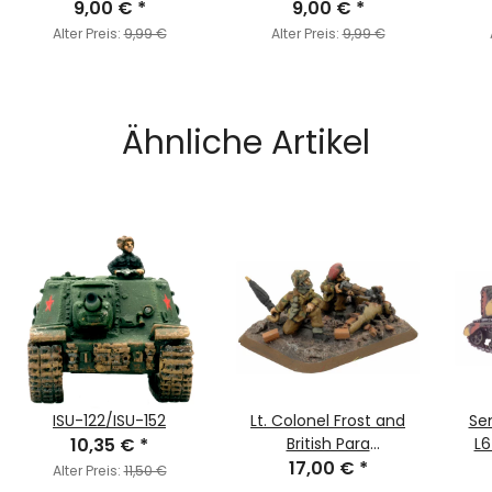
Mittlere Fächer /
9,00 €
*
Boden - FOW 8
9,00 €
*
mit
Flames of War Medium
Panzer/16 Fächer
Alter Preis:
9,99 €
Alter Preis:
9,99 €
Bases
Ähnliche Artikel
ISU-122/ISU-152
Lt. Colonel Frost and
Se
10,35 €
*
British Para
L6
Commanders (LW)
17,00 €
*
Alter Preis:
11,50 €