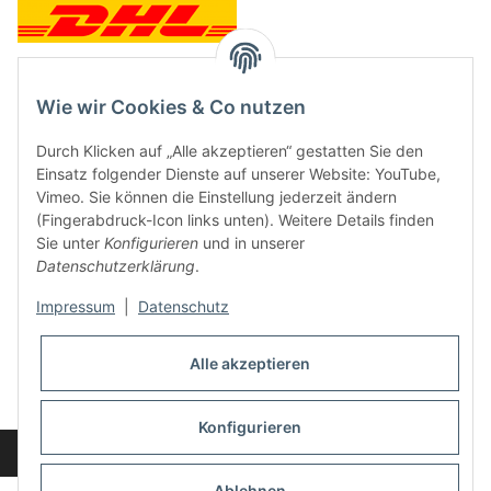
Wie wir Cookies & Co nutzen
Kontakt und Ladengeschäft
Durch Klicken auf „Alle akzeptieren“ gestatten Sie den
Neben dem Onlineshop haben wir ein Ladengeschäft in Hütten:
Einsatz folgender Dienste auf unserer Website: YouTube,
Vimeo. Sie können die Einstellung jederzeit ändern
Frontline Games
(Fingerabdruck-Icon links unten). Weitere Details finden
Färbereiweg 3A
Sie unter
Konfigurieren
und in unserer
24358 Hütten
Datenschutzerklärung
.
Tel: 04353-991314
Impressum
|
Datenschutz
Öffnungszeiten:
Mo - Fr: 10.00 - 16.00
Alle akzeptieren
Oder mit Terminvereinbarung
E-Mail:
info@frontlinegames.de
Konfigurieren
Widerrufsbutton
* Alle Preise inkl. gesetzlicher USt., zzgl.
Versand
Ablehnen