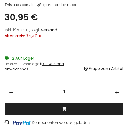
This pack contains 48 figures and 12 models
30,95 €
inkl. 19% USt. , zzgl.
Versand
Alter Preis: 34,40 €
2 Auf Lager
Lieferzeit:
1 Werktage
(DE - Ausland
Frage zum Artikel
abweichend)
Loading...
Komponenten werden geladen ...