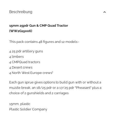
Beschreibung
15mm 25pdr Gun & CMP Quad Tractor
(WW2G15006)
This pack contains 48 figures and 12 models:-
4 25 pdr artillery guns
4 limbers
4 CMPQuad tractors
4 Desert crews
4 North West Europe crews"
Each gun sprue gives options to build gun with or without a
muzzle break, an 18/25 pdr or a 17/25 pdr "Pheasant" plus a
choice of 2 gunshields and 2 carriages
15mm, plastic
Plastic Soldier Company