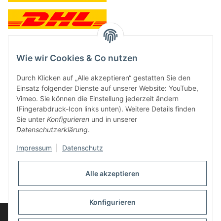
Wie wir Cookies & Co nutzen
Kontakt und Ladengeschäft
Durch Klicken auf „Alle akzeptieren“ gestatten Sie den
Neben dem Onlineshop haben wir ein Ladengeschäft in Hütten:
Einsatz folgender Dienste auf unserer Website: YouTube,
Vimeo. Sie können die Einstellung jederzeit ändern
Frontline Games
(Fingerabdruck-Icon links unten). Weitere Details finden
Färbereiweg 3A
Sie unter
Konfigurieren
und in unserer
24358 Hütten
Datenschutzerklärung
.
Tel: 04353-991314
Impressum
|
Datenschutz
Öffnungszeiten:
Mo - Fr: 10.00 - 16.00
Alle akzeptieren
Oder mit Terminvereinbarung
E-Mail:
info@frontlinegames.de
Konfigurieren
Widerrufsbutton