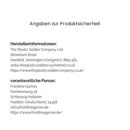
Angaben zur Produktsicherheit
Herstellerinformationen:
The Plastic Soldier Company Ltd.
Shoreham Road
Henfield, Vereinigtes Königreich, BN5 9SL
anita-theplasticsoldierco@hotmail.co.uk
https://www.theplasticsoldiercompany.co.uk/
verantwortliche Person:
Frontline Games
Faerbereiweg 3A
Schleswig-Holstein
Huetten, Deutschland, 24358
info@frontlinegames.de
https://www.frontlinegames.de/