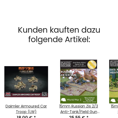
Kunden kauften dazu
folgende Artikel:
Daimler Armoured Car
15mm Russian Zis 2/3
15m
Troop (LW)
Anti-Tank/Field Gun
18,00 €
*
25,55 €
(x4)
*
W