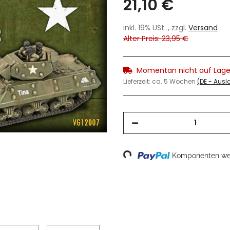
21,10 €
inkl. 19% USt. , zzgl.
Versand
Alter Preis: 23,95 €
Momentan nicht auf Lage
Lieferzeit:
ca. 5 Wochen
(DE - Aus
Loading...
Komponenten wer