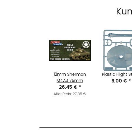
Kun
12mm Sherman
Plastic Flight 
M4A3 75mm
6,00 €
*
26,45 €
*
Alter Preis:
27,85 €