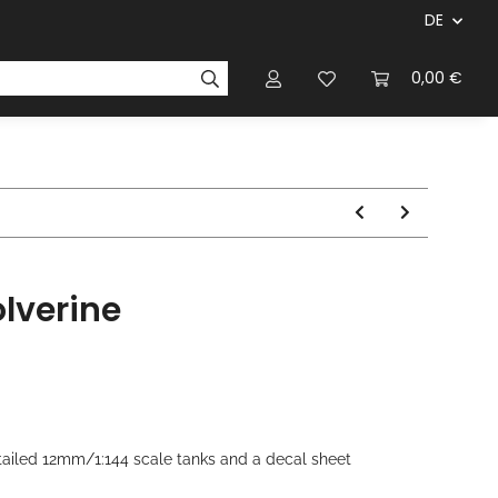
DE
ersteller & Firmen
Regelbücher
Magazinen & Li
0,00 €
lverine
etailed 12mm/1:144 scale tanks and a decal sheet