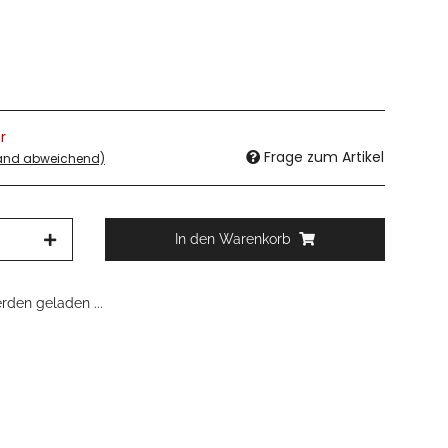
r
Frage zum Artikel
land abweichend)
In den Warenkorb
den geladen ...