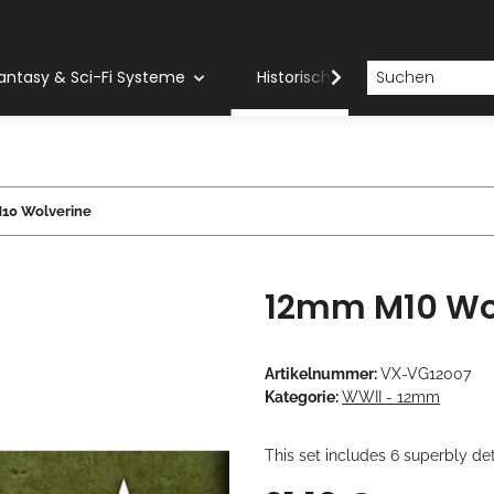
antasy & Sci-Fi Systeme
Historische Systeme
H
10 Wolverine
12mm M10 Wo
Artikelnummer:
VX-VG12007
Kategorie:
WWII - 12mm
This set includes 6 superbly d