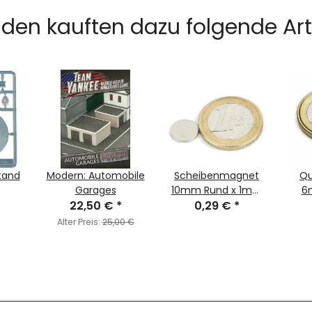
den kauften dazu folgende Arti
Stand
Modern: Automobile
Scheibenmagnet
Q
Garages
10mm Rund x 1mm
6
22,50 €
*
0,29 €
Höhe
*
Alter Preis:
25,00 €