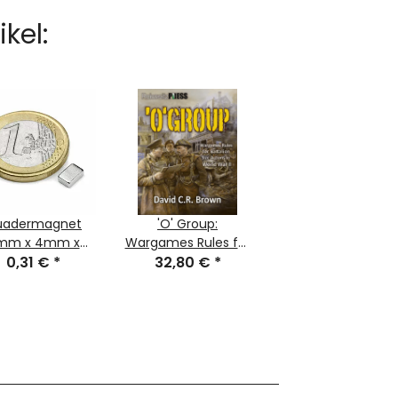
kel:
uadermagnet
'O' Group:
mm x 4mm x
Wargames Rules for
0,31 €
2mm
*
Battalion Size
32,80 €
*
Actions in World
War II