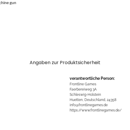
chine gun
Angaben zur Produktsicherheit
verantwortliche Person:
Frontline Games
Faerbereiweg 3A
Schleswig-Holstein
Huetten, Deutschland, 24358
info@frontlinegames.de
https://www.frontlinegames.de/