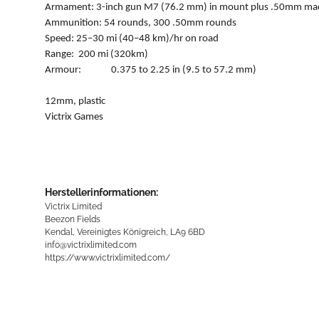
Armament: 3-inch gun M7 (76.2 mm) in mount plus .50mm ma
Ammunition: 54 rounds, 300 .50mm rounds
Speed: 25–30 mi (40–48 km)/hr on road
Range: 200 mi (320km)
Armour: 0.375 to 2.25 in (9.5 to 57.2 mm)
12mm, plastic
Victrix Games
Herstellerinformationen:
Victrix Limited
Beezon Fields
Kendal, Vereinigtes Königreich, LA9 6BD
info@victrixlimited.com
https://www.victrixlimited.com/