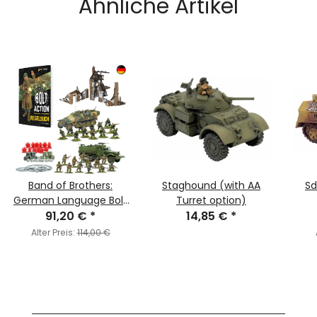
Ähnliche Artikel
Band of Brothers:
Staghound (with AA
Sd
German Language Bolt
Turret option)
Action - Third Edition
91,20 €
*
14,85 €
*
Starter Set (Deutsch)
Alter Preis:
114,00 €