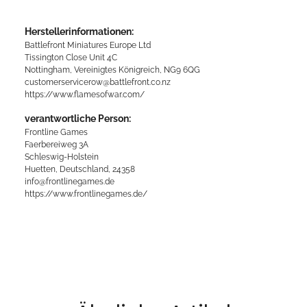
Herstellerinformationen:
Battlefront Miniatures Europe Ltd
Tissington Close Unit 4C
Nottingham, Vereinigtes Königreich, NG9 6QG
customerservicerow@battlefront.co.nz
https://www.flamesofwar.com/
verantwortliche Person:
Frontline Games
Faerbereiweg 3A
Schleswig-Holstein
Huetten, Deutschland, 24358
info@frontlinegames.de
https://www.frontlinegames.de/