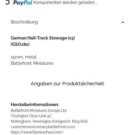
Komponenten werden geladen ...
Beschreibung
German Half-Track Stowage (x3)
(GSO180)
15mm, metal
Battlefront Miniatures
Angaben zur Produktsicherheit
Herstellerinformationen:
Battlefront Miniatures Europe Ltd
Tissington Close Unit 4C
Nottingham, Vereinigtes Königreich, NG9 6QG
customerservicerow@battlefront.co.nz
https://www.flamesofwar.com/