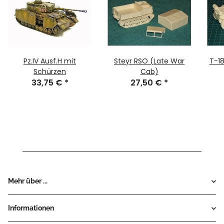
Pz.IV Ausf.H mit
Steyr RSO (Late War
T-1
Schürzen
Cab)
33,75 €
*
27,50 €
*
Mehr über ...
Informationen