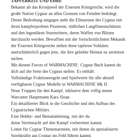
TAPFERKEIT UND EHRE
Bekannt als das Kronjuwel der Eisernen Königreiche, wird die
große Nation Cygnar an allen Grenzen von Feinden bedrängt.
Dieser Bedrohung entgegen steht die Elitearmee des Cygnus mit
ihren kampferprobten Pionieren, tödlichen Langflintenschützen
und den legendären Sturmrittern, deren Waffen von Blitzen
durchzuckt werden. Bewaffnet mit der fortschrittlichsten Mekanik
der Eisernen Königreiche stehen diese tapferen Soldaten
unerschütterlich gegen jene, die ihre geliebte Heimat zu zerstören
suchen.
Mit diesem Forces of WARMACHINE: Cygnar Buch kannst du
dich auf die Seite des Cygnus stellen. Es enthält:
Vollständige Fraktionsregeln und Spielwerte für alle aktuell
verfügbaren Cygnar Modelle in WARMACHINE Mk II.
Neue Truppen für den Kampf, inklusive dem völlig neuen
Warcaster Hauptmann Kara Sloan.
Ein detaillierter Blick in die Geschichte und den Aufbau des
Cygnarischen Militärs.
Eine Hobby- und Bemalanleitung, mit der du
deine Streitmacht auf den Kampf vorbereiten kannst.
Listen für Cygnar Themenarmeen, mit denen du spezialisierte
Streitkräfte aus Cygnar ins Feld führen kannst.