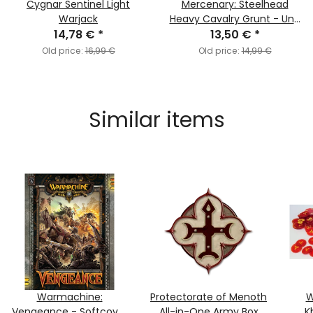
Cygnar Sentinel Light
Mercenary: Steelhead
Warjack
Heavy Cavalry Grunt - Unit
14,78 €
*
13,50 €
Addition
*
Old price:
16,99 €
Old price:
14,99 €
Similar items
Warmachine:
Protectorate of Menoth
W
Vengeance - Softcover
All-in-One Army Box
K