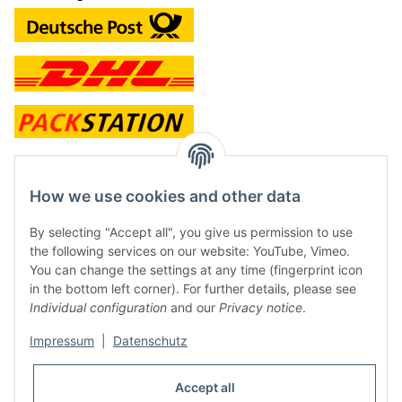
contact and shop
How we use cookies and other data
Along with the Onlineshop we have a shop in Hütten.:
By selecting "Accept all", you give us permission to use
the following services on our website: YouTube, Vimeo.
Frontline Games
You can change the settings at any time (fingerprint icon
Färbereiweg 3A
in the bottom left corner). For further details, please see
24358 Hütten
Individual configuration
and our
Privacy notice
.
Tel: 0049 (0)4353-991314
Impressum
|
Datenschutz
Opening times:
Mo - Fr: 10.00 - 16.00
Accept all
Or call us to arrange a time