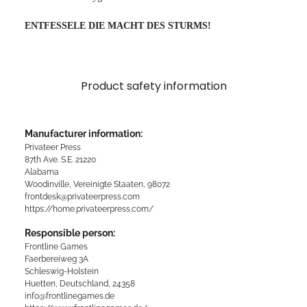
ENTFESSELE DIE MACHT DES STURMS!
Product safety information
Manufacturer information:
Privateer Press
87th Ave. S.E. 21220
Alabama
Woodinville, Vereinigte Staaten, 98072
frontdesk@privateerpress.com
https://home.privateerpress.com/
Responsible person:
Frontline Games
Faerbereiweg 3A
Schleswig-Holstein
Huetten, Deutschland, 24358
info@frontlinegames.de