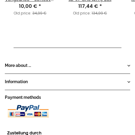
10,00 €
(English)
*
117,44 €
*
Old price:
34,99 €
Old price:
134,99 €
More about ...
Information
Payment methods